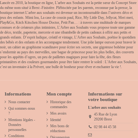
Lancée en 2010, la boutique en ligne, L’arbre aux Souhaits est la petite sœur du Concept Store
du même nom situé à Brest -Finistère. Plébiscitée par les parents, reconnue par la presse, la
boutique internet L’arbre aux souhaits est devenue un incontournable dans l’univers déco et
jeux des enfants. Mimi lou, La case de cousin paul, Rice, My Little Day, Jellycat, Meri meri,
Play&Go, Kitch Kitschen House Doctor, Petit Pan… : à travers une multitude de marques
connues et de créateurs plus intimistes, L’Arbre aux Souhaits vous propose toute une gamme
de déco, textile, papeterie, mercerie et une ribambelle de petits cadeaux à offrir aux petits et
grands enfants. D’esprit ludique, créatif et vintage, L’Arbre aux Souhaits, poétise le quotidien
des bébés et des enfants et les accompagne tendrement. Une jolie lampe ourson pour braver le
noir, un cahier au graphisme scandinave pour écrire ses secrets, une gigoteuse bohème pour
s’endormir au pays des merveilles, une bague de princesse pour les plus belles, des couverts
pour les appétits d’ogres, un peu de paillettes magiques pour faire la fête, des fleurs
printanières et des couleurs gourmandes pour être faire rentrer le soleil : L’Arbre aux Souhaits,
c’est un inventaire à la Prévert, une bulle de bonheur pour rêver et enchanter la vie !.
Informations
Mon compte
Informations sur
votre boutique
Nous contacter
Historique des
commandes
L'arbre aux souhaits
Qui sommes-nous
?
Mes avoirs
45 Rue de Lyon
29200 Brest
Mentions légales -
Identité
Données
Mes bons de
02 98 44 45 58
personnelles
réductions
Conditions
Déconnexion