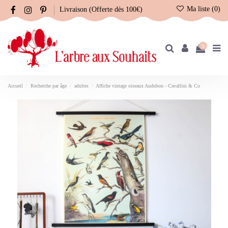
Ma liste (
0
)
Livraison (Offerte dès 100€)
0
Accueil
Recherche par âge
adultes
Affiche vintage oiseaux Audubon - Cavallini & Co