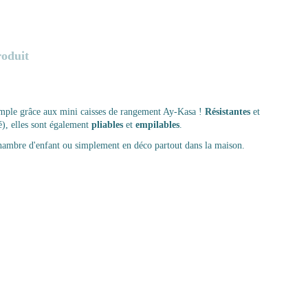
roduit
imple grâce aux mini caisses de rangement Ay-Kasa !
Résistantes
et
), elles sont également
pliables
et
empilables
.
 chambre d'enfant ou simplement en déco partout dans la maison.