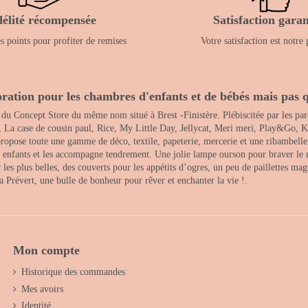
délité récompensée
Satisfaction garan
 points pour profiter de remises
Votre satisfaction est notre 
ration pour les chambres d'enfants et de bébés mais pas q
 du Concept Store du même nom situé à Brest -Finistère. Plébiscitée par les pare
, La case de cousin paul, Rice, My Little Day, Jellycat, Meri meri, Play&Go, K
opose toute une gamme de déco, textile, papeterie, mercerie et une ribambelle de
es enfants et les accompagne tendrement. Une jolie lampe ourson pour braver le 
s plus belles, des couverts pour les appétits d’ogres, un peu de paillettes magi
 la Prévert, une bulle de bonheur pour rêver et enchanter la vie !.
Mon compte
Historique des commandes
Mes avoirs
Identité