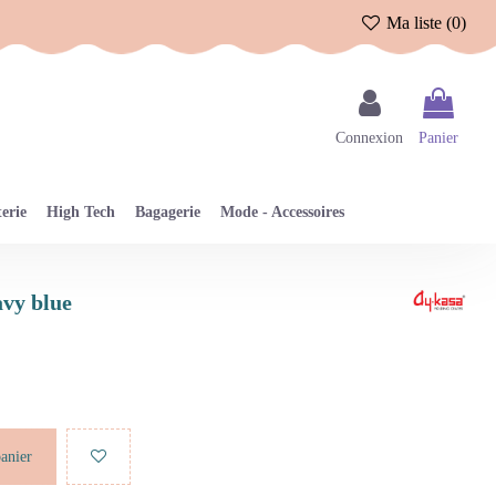
Ma liste (
0
)
Connexion
Panier
erie
High Tech
Bagagerie
Mode - Accessoires
avy blue
panier