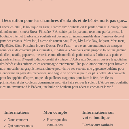
Décoration pour les chambres d'enfants et de bébés mais pas que...
Lancée en 2010, la boutique en ligne, L’arbre aux Souhaits est la petite sœur du Concept Store
du même nom situé à Brest -Finistère. Plébiscitée par les parents, reconnue par la presse, la
boutique internet L’arbre aux souhaits est devenue un incontournable dans l’univers déco et
jeux des enfants. Mimi lou, La case de cousin paul, Rice, My Little Day, Jellycat, Meri meri,
Play&Go, Kitch Kitschen House Doctor, Petit Pan… : à travers une multitude de marques
connues et de créateurs plus intimistes, L’Arbre aux Souhaits vous propose toute une gamme
de déco, textile, papeterie, mercerie et une ribambelle de petits cadeaux à offrir aux petits et
grands enfants. D’esprit ludique, créatif et vintage, L’Arbre aux Souhaits, poétise le quotidien
des bébés et des enfants et les accompagne tendrement. Une jolie lampe ourson pour braver le
noir, un cahier au graphisme scandinave pour écrire ses secrets, une gigoteuse bohème pour
s’endormir au pays des merveilles, une bague de princesse pour les plus belles, des couverts
pour les appétits d’ogres, un peu de paillettes magiques pour faire la fête, des fleurs
printanières et des couleurs gourmandes pour être faire rentrer le soleil : L’Arbre aux Souhaits,
c’est un inventaire à la Prévert, une bulle de bonheur pour rêver et enchanter la vie !.
Informations
Mon compte
Informations sur
votre boutique
Nous contacter
Historique des
commandes
L'arbre aux souhaits
Qui sommes-nous