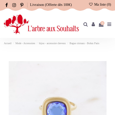
Ma liste (
0
)
Livraison (Offerte dès 100€)
0
Accueil
Mode - Accessoires
bijou - accessoire cheveux
Bague cristaux - Bohm Paris