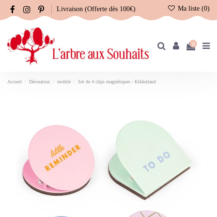
Ma liste (
0
)
Livraison (Offerte dès 100€)
0
Accueil
Décoration
mobile
Set de 4 clips magnétiques - Kikkerland