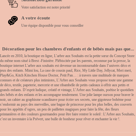
Votre satisfaction est notre priorité
A votre écoute
Une équipe disponible pour vous conseiller
Décoration pour les chambres d'enfants et de bébés mais pas que...
Lancée en 2010, la boutique en ligne, L’arbre aux Souhaits est la petite sœur du Concept Store
du même nom situé à Brest -Finistère. Plébiscitée par les parents, reconnue par la presse, la
boutique internet L’arbre aux souhaits est devenue un incontournable dans l’univers déco et
jeux des enfants. Mimi lou, La case de cousin paul, Rice, My Little Day, Jellycat, Meri meri,
Play&Go, Kitch Kitschen House Doctor, Petit Pan… : à travers une multitude de marques
connues et de créateurs plus intimistes, L’Arbre aux Souhaits vous propose toute une gamme
de déco, textile, papeterie, mercerie et une ribambelle de petits cadeaux à offrir aux petits et
grands enfants. D’esprit ludique, créatif et vintage, L’Arbre aux Souhaits, poétise le quotidien
des bébés et des enfants et les accompagne tendrement. Une jolie lampe ourson pour braver le
noir, un cahier au graphisme scandinave pour écrire ses secrets, une gigoteuse bohème pour
s’endormir au pays des merveilles, une bague de princesse pour les plus belles, des couverts
pour les appétits d’ogres, un peu de paillettes magiques pour faire la fête, des fleurs
printanières et des couleurs gourmandes pour être faire rentrer le soleil : L’Arbre aux Souhaits,
c’est un inventaire à la Prévert, une bulle de bonheur pour rêver et enchanter la vie !.