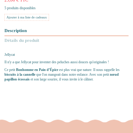
5 produits disponibles
Ajouter à ma liste de cadeaux
Description
Détails du produit
Jellycat
Il n'y a que Jellycat pour inventer des peluches aussi douces qu'originales !
Ce petit
Bonhomme en Pain d’Épice
est plus vrai que nature. Il nous rappelle les
biscuits à la cannelle
que l'on mangeait dans notre enfance. Avec son petit
nœud
papillon écossais
et son large sourire, il vous invite à le câliner.