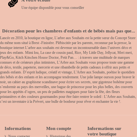
Une équipe disponible pour vous conseiller
Décoration pour les chambres d'enfants et de bébés mais pas que...
Lancée en 2010, la boutique en ligne, L’arbre aux Souhaits est la petite sœur du Concept Store
du même nom situé à Brest -Finistère. Plébiscitée par les parents, reconnue par la presse, la
boutique internet L’arbre aux souhaits est devenue un incontournable dans l’univers déco et
jeux des enfants. Mimi lou, La case de cousin paul, Rice, My Little Day, Jellycat, Meri meri,
Play&Go, Kitch Kitschen House Doctor, Petit Pan… : à travers une multitude de marques
connues et de créateurs plus intimistes, L’Arbre aux Souhaits vous propose toute une gamme
de déco, textile, papeterie, mercerie et une ribambelle de petits cadeaux à offrir aux petits et
grands enfants. D’esprit ludique, créatif et vintage, L’Arbre aux Souhaits, poétise le quotidien
des bébés et des enfants et les accompagne tendrement. Une jolie lampe ourson pour braver le
noir, un cahier au graphisme scandinave pour écrire ses secrets, une gigoteuse bohème pour
s’endormir au pays des merveilles, une bague de princesse pour les plus belles, des couverts
pour les appétits d’ogres, un peu de paillettes magiques pour faire la fête, des fleurs
printanières et des couleurs gourmandes pour être faire rentrer le soleil : L’Arbre aux Souhaits,
c’est un inventaire à la Prévert, une bulle de bonheur pour rêver et enchanter la vie !.
Informations
Mon compte
Informations sur
votre boutique
Nous contacter
Historique des