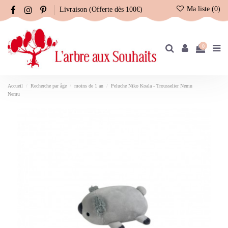
Ma liste (
0
)
Livraison (Offerte dès 100€)
0
Accueil
Recherche par âge
moins de 1 an
Peluche Niko Koala - Trousselier Nemu
Nemu