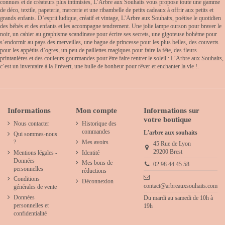
connues et de créateurs plus intimistes, L’Arbre aux Souhaits vous propose toute une gamme
de déco, textile, papeterie, mercerie et une ribambelle de petits cadeaux à offrir aux petits et
grands enfants. D’esprit ludique, créatif et vintage, L’Arbre aux Souhaits, poétise le quotidien
des bébés et des enfants et les accompagne tendrement. Une jolie lampe ourson pour braver le
noir, un cahier au graphisme scandinave pour écrire ses secrets, une gigoteuse bohème pour
s’endormir au pays des merveilles, une bague de princesse pour les plus belles, des couverts
pour les appétits d’ogres, un peu de paillettes magiques pour faire la fête, des fleurs
printanières et des couleurs gourmandes pour être faire rentrer le soleil : L’Arbre aux Souhaits,
c’est un inventaire à la Prévert, une bulle de bonheur pour rêver et enchanter la vie !.
Informations
Mon compte
Informations sur
votre boutique
Nous contacter
Historique des
commandes
L'arbre aux souhaits
Qui sommes-nous
?
Mes avoirs
45 Rue de Lyon
29200 Brest
Mentions légales -
Identité
Données
Mes bons de
02 98 44 45 58
personnelles
réductions
Conditions
Déconnexion
contact@arbreauxsouhaits.com
générales de vente
Données
Du mardi au samedi de 10h à
personnelles et
19h
confidentialité