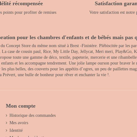
délité récompensée
Satisfaction garan
 points pour profiter de remises
Votre satisfaction est notre 
ration pour les chambres d'enfants et de bébés mais pas q
 du Concept Store du même nom situé à Brest -Finistère. Plébiscitée par les pare
, La case de cousin paul, Rice, My Little Day, Jellycat, Meri meri, Play&Go, K
opose toute une gamme de déco, textile, papeterie, mercerie et une ribambelle de
es enfants et les accompagne tendrement. Une jolie lampe ourson pour braver le 
s plus belles, des couverts pour les appétits d’ogres, un peu de paillettes magi
 la Prévert, une bulle de bonheur pour rêver et enchanter la vie !.
Mon compte
Historique des commandes
Mes avoirs
Identité