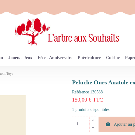
on
Jouets - Jeux
Fête - Anniversaire
Puériculture
Cuisine
Papet
mont Toys
Peluche Ours Anatole e
Référence
130588
150,00 € TTC
1 produits disponibles
Ajouter au 