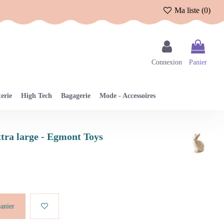
Ma liste (
0
)
Connexion
Panier
erie
High Tech
Bagagerie
Mode - Accessoires
xtra large - Egmont Toys
panier