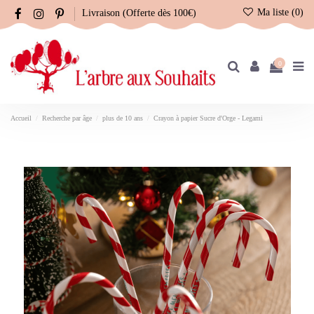
Ma liste (
0
)
Livraison (Offerte dès 100€)
0
Accueil
Recherche par âge
plus de 10 ans
Crayon à papier Sucre d'Orge - Legami