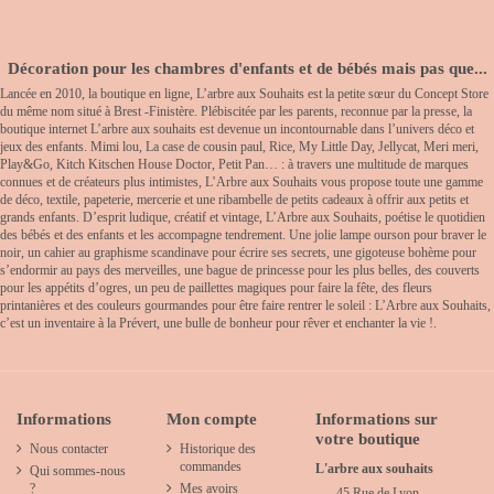
Décoration pour les chambres d'enfants et de bébés mais pas que...
Lancée en 2010, la boutique en ligne, L’arbre aux Souhaits est la petite sœur du Concept Store
du même nom situé à Brest -Finistère. Plébiscitée par les parents, reconnue par la presse, la
boutique internet L’arbre aux souhaits est devenue un incontournable dans l’univers déco et
jeux des enfants. Mimi lou, La case de cousin paul, Rice, My Little Day, Jellycat, Meri meri,
Play&Go, Kitch Kitschen House Doctor, Petit Pan… : à travers une multitude de marques
connues et de créateurs plus intimistes, L’Arbre aux Souhaits vous propose toute une gamme
de déco, textile, papeterie, mercerie et une ribambelle de petits cadeaux à offrir aux petits et
grands enfants. D’esprit ludique, créatif et vintage, L’Arbre aux Souhaits, poétise le quotidien
des bébés et des enfants et les accompagne tendrement. Une jolie lampe ourson pour braver le
noir, un cahier au graphisme scandinave pour écrire ses secrets, une gigoteuse bohème pour
s’endormir au pays des merveilles, une bague de princesse pour les plus belles, des couverts
pour les appétits d’ogres, un peu de paillettes magiques pour faire la fête, des fleurs
printanières et des couleurs gourmandes pour être faire rentrer le soleil : L’Arbre aux Souhaits,
c’est un inventaire à la Prévert, une bulle de bonheur pour rêver et enchanter la vie !.
Informations
Mon compte
Informations sur
votre boutique
Nous contacter
Historique des
commandes
L'arbre aux souhaits
Qui sommes-nous
?
Mes avoirs
45 Rue de Lyon