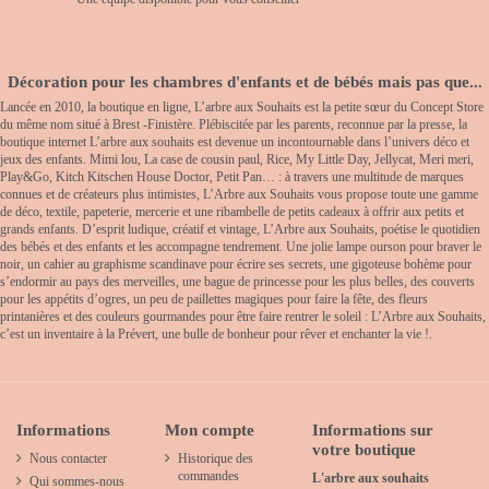
Décoration pour les chambres d'enfants et de bébés mais pas que...
Lancée en 2010, la boutique en ligne, L’arbre aux Souhaits est la petite sœur du Concept Store
du même nom situé à Brest -Finistère. Plébiscitée par les parents, reconnue par la presse, la
boutique internet L’arbre aux souhaits est devenue un incontournable dans l’univers déco et
jeux des enfants. Mimi lou, La case de cousin paul, Rice, My Little Day, Jellycat, Meri meri,
Play&Go, Kitch Kitschen House Doctor, Petit Pan… : à travers une multitude de marques
connues et de créateurs plus intimistes, L’Arbre aux Souhaits vous propose toute une gamme
de déco, textile, papeterie, mercerie et une ribambelle de petits cadeaux à offrir aux petits et
grands enfants. D’esprit ludique, créatif et vintage, L’Arbre aux Souhaits, poétise le quotidien
des bébés et des enfants et les accompagne tendrement. Une jolie lampe ourson pour braver le
noir, un cahier au graphisme scandinave pour écrire ses secrets, une gigoteuse bohème pour
s’endormir au pays des merveilles, une bague de princesse pour les plus belles, des couverts
pour les appétits d’ogres, un peu de paillettes magiques pour faire la fête, des fleurs
printanières et des couleurs gourmandes pour être faire rentrer le soleil : L’Arbre aux Souhaits,
c’est un inventaire à la Prévert, une bulle de bonheur pour rêver et enchanter la vie !.
Informations
Mon compte
Informations sur
votre boutique
Nous contacter
Historique des
commandes
L'arbre aux souhaits
Qui sommes-nous