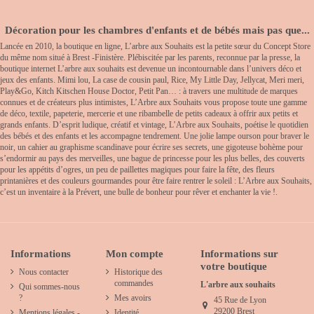
Décoration pour les chambres d'enfants et de bébés mais pas que...
Lancée en 2010, la boutique en ligne, L’arbre aux Souhaits est la petite sœur du Concept Store
du même nom situé à Brest -Finistère. Plébiscitée par les parents, reconnue par la presse, la
boutique internet L’arbre aux souhaits est devenue un incontournable dans l’univers déco et
jeux des enfants. Mimi lou, La case de cousin paul, Rice, My Little Day, Jellycat, Meri meri,
Play&Go, Kitch Kitschen House Doctor, Petit Pan… : à travers une multitude de marques
connues et de créateurs plus intimistes, L’Arbre aux Souhaits vous propose toute une gamme
de déco, textile, papeterie, mercerie et une ribambelle de petits cadeaux à offrir aux petits et
grands enfants. D’esprit ludique, créatif et vintage, L’Arbre aux Souhaits, poétise le quotidien
des bébés et des enfants et les accompagne tendrement. Une jolie lampe ourson pour braver le
noir, un cahier au graphisme scandinave pour écrire ses secrets, une gigoteuse bohème pour
s’endormir au pays des merveilles, une bague de princesse pour les plus belles, des couverts
pour les appétits d’ogres, un peu de paillettes magiques pour faire la fête, des fleurs
printanières et des couleurs gourmandes pour être faire rentrer le soleil : L’Arbre aux Souhaits,
c’est un inventaire à la Prévert, une bulle de bonheur pour rêver et enchanter la vie !.
Informations
Mon compte
Informations sur
votre boutique
Nous contacter
Historique des
commandes
L'arbre aux souhaits
Qui sommes-nous
?
Mes avoirs
45 Rue de Lyon
29200 Brest
Mentions légales -
Identité