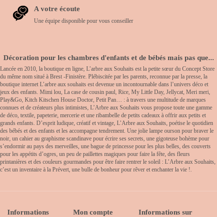
A votre écoute
Une équipe disponible pour vous conseiller
Décoration pour les chambres d'enfants et de bébés mais pas que...
Lancée en 2010, la boutique en ligne, L’arbre aux Souhaits est la petite sœur du Concept Store
du même nom situé à Brest -Finistère. Plébiscitée par les parents, reconnue par la presse, la
boutique internet L’arbre aux souhaits est devenue un incontournable dans l’univers déco et
jeux des enfants. Mimi lou, La case de cousin paul, Rice, My Little Day, Jellycat, Meri meri,
Play&Go, Kitch Kitschen House Doctor, Petit Pan… : à travers une multitude de marques
connues et de créateurs plus intimistes, L’Arbre aux Souhaits vous propose toute une gamme
de déco, textile, papeterie, mercerie et une ribambelle de petits cadeaux à offrir aux petits et
grands enfants. D’esprit ludique, créatif et vintage, L’Arbre aux Souhaits, poétise le quotidien
des bébés et des enfants et les accompagne tendrement. Une jolie lampe ourson pour braver le
noir, un cahier au graphisme scandinave pour écrire ses secrets, une gigoteuse bohème pour
s’endormir au pays des merveilles, une bague de princesse pour les plus belles, des couverts
pour les appétits d’ogres, un peu de paillettes magiques pour faire la fête, des fleurs
printanières et des couleurs gourmandes pour être faire rentrer le soleil : L’Arbre aux Souhaits,
c’est un inventaire à la Prévert, une bulle de bonheur pour rêver et enchanter la vie !.
Informations
Mon compte
Informations sur