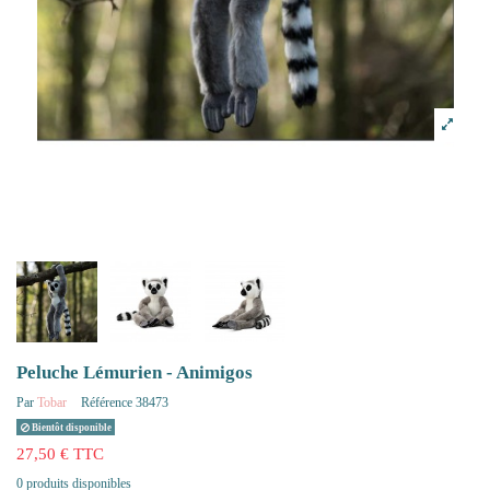
Peluche Lémurien - Animigos
Par
Tobar
Référence
38473
Bientôt disponible
27,50 € TTC
0 produits disponibles