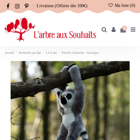
Ma liste (
0
)
Livraison (Offerte dès 100€)
0
Accueil
Recherche par âge
3 à 6 ans
Peluche Lémurien - Animigos