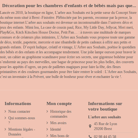
Décoration pour les chambres d'enfants et de bébés mais pas que...
Lancée en 2010, la boutique en ligne, L’arbre aux Souhaits est la petite sœur du Concept Store
du même nom situé à Brest -Finistère. Plébiscitée par les parents, reconnue par la presse, la
boutique internet L’arbre aux souhaits est devenue un incontournable dans l’univers déco et
jeux des enfants. Mimi lou, La case de cousin paul, Rice, My Little Day, Jellycat, Meri meri,
Play&Go, Kitch Kitschen House Doctor, Petit Pan… : à travers une multitude de marques
connues et de créateurs plus intimistes, L’Arbre aux Souhaits vous propose toute une gamme
de déco, textile, papeterie, mercerie et une ribambelle de petits cadeaux à offrir aux petits et
grands enfants. D’esprit ludique, créatif et vintage, L’Arbre aux Souhaits, poétise le quotidien
des bébés et des enfants et les accompagne tendrement. Une jolie lampe ourson pour braver le
noir, un cahier au graphisme scandinave pour écrire ses secrets, une gigoteuse bohème pour
s’endormir au pays des merveilles, une bague de princesse pour les plus belles, des couverts
pour les appétits d’ogres, un peu de paillettes magiques pour faire la fête, des fleurs
printanières et des couleurs gourmandes pour être faire rentrer le soleil : L’Arbre aux Souhaits,
c’est un inventaire à la Prévert, une bulle de bonheur pour rêver et enchanter la vie !.
Informations
Mon compte
Informations sur
votre boutique
Nous contacter
Historique des
commandes
L'arbre aux souhaits
Qui sommes-nous
?
Mes avoirs
45 Rue de Lyon
29200 Brest
Mentions légales -
Identité
Données
Mes bons de
02 98 44 45 58