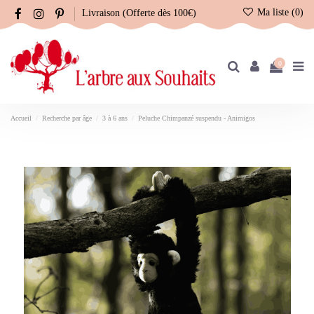
Ma liste (
0
)
Livraison (Offerte dès 100€)
0
Accueil
Recherche par âge
3 à 6 ans
Peluche Chimpanzé suspendu - Animigos