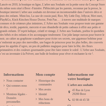
Lancée en 2010, la boutique en ligne, L’arbre aux Souhaits est la petite sœur du Concept Store
du même nom situé à Brest -Finistère. Plébiscitée par les parents, reconnue par la presse, la
boutique internet L’arbre aux souhaits est devenue un incontournable dans l’univers déco et
jeux des enfants. Mimi lou, La case de cousin paul, Rice, My Little Day, Jellycat, Meri meri,
Play&Go, Kitch Kitschen House Doctor, Petit Pan… : à travers une multitude de marques
connues et de créateurs plus intimistes, L’Arbre aux Souhaits vous propose toute une gamme
de déco, textile, papeterie, mercerie et une ribambelle de petits cadeaux à offrir aux petits et
grands enfants. D’esprit ludique, créatif et vintage, L’Arbre aux Souhaits, poétise le quotidien
des bébés et des enfants et les accompagne tendrement. Une jolie lampe ourson pour braver le
noir, un cahier au graphisme scandinave pour écrire ses secrets, une gigoteuse bohème pour
s’endormir au pays des merveilles, une bague de princesse pour les plus belles, des couverts
pour les appétits d’ogres, un peu de paillettes magiques pour faire la fête, des fleurs
printanières et des couleurs gourmandes pour être faire rentrer le soleil : L’Arbre aux Souhaits,
c’est un inventaire à la Prévert, une bulle de bonheur pour rêver et enchanter la vie !.
Informations
Mon compte
Informations sur
votre boutique
Nous contacter
Historique des
commandes
L'arbre aux souhaits
Qui sommes-nous
?
Mes avoirs
45 Rue de Lyon
29200 Brest
Mentions légales -
Identité
Données
Mes bons de
02 98 44 45 58
personnelles
réductions