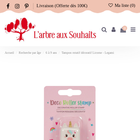
Ma liste (
0
)
Livraison (Offerte dès 100€)
0
Accueil
Recherche par âge
6 à 9 ans
Tampon rotatif décoratif Licorne - Legami