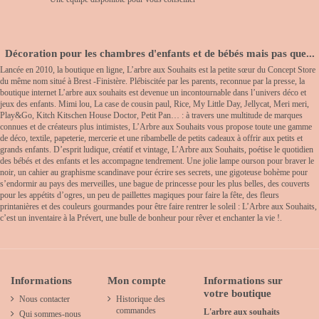
Décoration pour les chambres d'enfants et de bébés mais pas que...
Lancée en 2010, la boutique en ligne, L’arbre aux Souhaits est la petite sœur du Concept Store
du même nom situé à Brest -Finistère. Plébiscitée par les parents, reconnue par la presse, la
boutique internet L’arbre aux souhaits est devenue un incontournable dans l’univers déco et
jeux des enfants. Mimi lou, La case de cousin paul, Rice, My Little Day, Jellycat, Meri meri,
Play&Go, Kitch Kitschen House Doctor, Petit Pan… : à travers une multitude de marques
connues et de créateurs plus intimistes, L’Arbre aux Souhaits vous propose toute une gamme
de déco, textile, papeterie, mercerie et une ribambelle de petits cadeaux à offrir aux petits et
grands enfants. D’esprit ludique, créatif et vintage, L’Arbre aux Souhaits, poétise le quotidien
des bébés et des enfants et les accompagne tendrement. Une jolie lampe ourson pour braver le
noir, un cahier au graphisme scandinave pour écrire ses secrets, une gigoteuse bohème pour
s’endormir au pays des merveilles, une bague de princesse pour les plus belles, des couverts
pour les appétits d’ogres, un peu de paillettes magiques pour faire la fête, des fleurs
printanières et des couleurs gourmandes pour être faire rentrer le soleil : L’Arbre aux Souhaits,
c’est un inventaire à la Prévert, une bulle de bonheur pour rêver et enchanter la vie !.
Informations
Mon compte
Informations sur
votre boutique
Nous contacter
Historique des
commandes
L'arbre aux souhaits
Qui sommes-nous