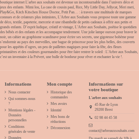
boutique internet L’arbre aux souhaits est devenue un incontournable dans l’univers déco et
jeux des enfants. Mimi lou, La case de cousin paul, Rice, My Little Day, Jellycat, Meri meri,
Play&Go, Kitch Kitschen House Doctor, Petit Pan… : à travers une multitude de marques
connues et de créateurs plus intimistes, L’Arbre aux Souhaits vous propose toute une gamme
de déco, textile, papeterie, mercerie et une ribambelle de petits cadeaux à offrir aux petits et
grands enfants. D’esprit ludique, créatif et vintage, L’Arbre aux Souhaits, poétise le quotidien
des bébés et des enfants et les accompagne tendrement. Une jolie lampe ourson pour braver le
noir, un cahier au graphisme scandinave pour écrire ses secrets, une gigoteuse bohème pour
s’endormir au pays des merveilles, une bague de princesse pour les plus belles, des couverts
pour les appétits d’ogres, un peu de paillettes magiques pour faire la fête, des fleurs
printanières et des couleurs gourmandes pour être faire rentrer le soleil : L’Arbre aux Souhaits,
c’est un inventaire à la Prévert, une bulle de bonheur pour rêver et enchanter la vie !.
Informations
Mon compte
Informations sur
votre boutique
Nous contacter
Historique des
commandes
L'arbre aux souhaits
Qui sommes-nous
?
Mes avoirs
45 Rue de Lyon
29200 Brest
Mentions légales -
Identité
Données
Mes bons de
02 98 44 45 58
personnelles
réductions
Conditions
Déconnexion
contact@arbreauxsouhaits.com
générales de vente
Données
Du mardi au samedi de 10h à