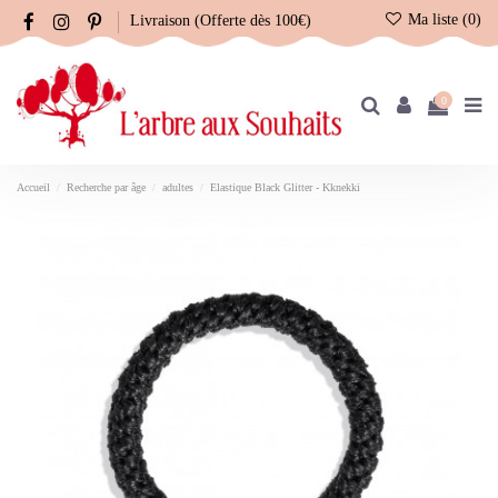
Ma liste (
0
)
Livraison (Offerte dès 100€)
0
Accueil
Recherche par âge
adultes
Elastique Black Glitter - Kknekki