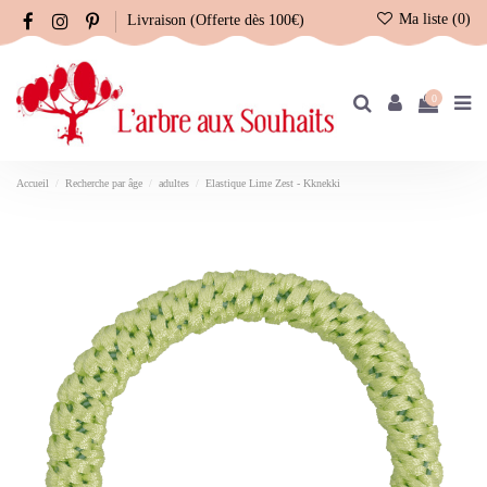
Ma liste (
0
)
Livraison (Offerte dès 100€)
0
Accueil
Recherche par âge
adultes
Elastique Lime Zest - Kknekki