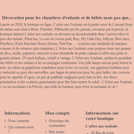
Décoration pour les chambres d'enfants et de bébés mais pas que...
Lancée en 2010, la boutique en ligne, L’arbre aux Souhaits est la petite sœur du Concept Store
du même nom situé à Brest -Finistère. Plébiscitée par les parents, reconnue par la presse, la
boutique internet L’arbre aux souhaits est devenue un incontournable dans l’univers déco et
jeux des enfants. Mimi lou, La case de cousin paul, Rice, My Little Day, Jellycat, Meri meri,
Play&Go, Kitch Kitschen House Doctor, Petit Pan… : à travers une multitude de marques
connues et de créateurs plus intimistes, L’Arbre aux Souhaits vous propose toute une gamme
de déco, textile, papeterie, mercerie et une ribambelle de petits cadeaux à offrir aux petits et
grands enfants. D’esprit ludique, créatif et vintage, L’Arbre aux Souhaits, poétise le quotidien
des bébés et des enfants et les accompagne tendrement. Une jolie lampe ourson pour braver le
noir, un cahier au graphisme scandinave pour écrire ses secrets, une gigoteuse bohème pour
s’endormir au pays des merveilles, une bague de princesse pour les plus belles, des couverts
pour les appétits d’ogres, un peu de paillettes magiques pour faire la fête, des fleurs
printanières et des couleurs gourmandes pour être faire rentrer le soleil : L’Arbre aux Souhaits,
c’est un inventaire à la Prévert, une bulle de bonheur pour rêver et enchanter la vie !.
Informations
Mon compte
Informations sur
votre boutique
Nous contacter
Historique des
commandes
L'arbre aux souhaits
Qui sommes-nous
?
Mes avoirs
45 Rue de Lyon