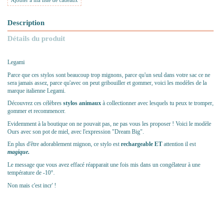
Ajouter à ma liste de cadeaux
Description
Détails du produit
Legami
Parce que ces stylos sont beaucoup trop mignons, parce qu'un seul dans votre sac ce ne
sera jamais assez, parce qu'avec on
peut gribouiller et gommer, voici les modèles de la
marque italienne Legami.
Découvrez ces célèbres
stylos animaux
à collectionner avec lesquels tu peux te tromper,
gommer et recommencer.
Evidemment à la boutique on ne pouvait pas, ne pas vous les proposer ! Voici le modèle
Ours avec son pot de miel, avec l'expression "Dream Big".
En plus d'être adorablement mignon, ce stylo est
rechargeable ET
attention il est
magique.
Le message que vous avez effacé réapparait une fois mis dans un congélateur à une
température de -10°.
Non mais c'est incr' !