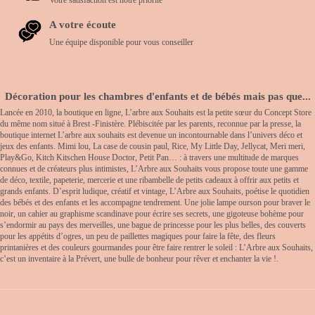
A votre écoute
Une équipe disponible pour vous conseiller
Décoration pour les chambres d'enfants et de bébés mais pas que...
Lancée en 2010, la boutique en ligne, L’arbre aux Souhaits est la petite sœur du Concept Store
du même nom situé à Brest -Finistère. Plébiscitée par les parents, reconnue par la presse, la
boutique internet L’arbre aux souhaits est devenue un incontournable dans l’univers déco et
jeux des enfants. Mimi lou, La case de cousin paul, Rice, My Little Day, Jellycat, Meri meri,
Play&Go, Kitch Kitschen House Doctor, Petit Pan… : à travers une multitude de marques
connues et de créateurs plus intimistes, L’Arbre aux Souhaits vous propose toute une gamme
de déco, textile, papeterie, mercerie et une ribambelle de petits cadeaux à offrir aux petits et
grands enfants. D’esprit ludique, créatif et vintage, L’Arbre aux Souhaits, poétise le quotidien
des bébés et des enfants et les accompagne tendrement. Une jolie lampe ourson pour braver le
noir, un cahier au graphisme scandinave pour écrire ses secrets, une gigoteuse bohème pour
s’endormir au pays des merveilles, une bague de princesse pour les plus belles, des couverts
pour les appétits d’ogres, un peu de paillettes magiques pour faire la fête, des fleurs
printanières et des couleurs gourmandes pour être faire rentrer le soleil : L’Arbre aux Souhaits,
c’est un inventaire à la Prévert, une bulle de bonheur pour rêver et enchanter la vie !.