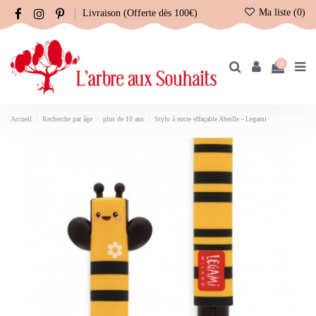
Ma liste (
0
)
Livraison (Offerte dès 100€)
0
Accueil
Recherche par âge
plus de 10 ans
Stylo à encre effaçable Abeille - Legami