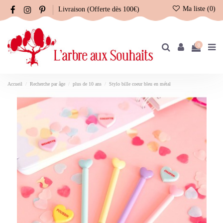
Ma liste (
0
)
Livraison (Offerte dès 100€)
0
Accueil
Recherche par âge
plus de 10 ans
Stylo bille coeur bleu en métal