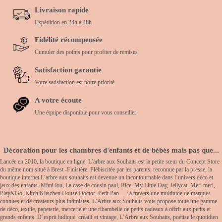
Livraison rapide
Expédition en 24h à 48h
Fidélité récompensée
Cumuler des points pour profiter de remises
Satisfaction garantie
Votre satisfaction est notre priorité
A votre écoute
Une équipe disponible pour vous conseiller
Décoration pour les chambres d'enfants et de bébés mais pas que...
Lancée en 2010, la boutique en ligne, L’arbre aux Souhaits est la petite sœur du Concept Store
du même nom situé à Brest -Finistère. Plébiscitée par les parents, reconnue par la presse, la
boutique internet L’arbre aux souhaits est devenue un incontournable dans l’univers déco et
jeux des enfants. Mimi lou, La case de cousin paul, Rice, My Little Day, Jellycat, Meri meri,
Play&Go, Kitch Kitschen House Doctor, Petit Pan… : à travers une multitude de marques
connues et de créateurs plus intimistes, L’Arbre aux Souhaits vous propose toute une gamme
de déco, textile, papeterie, mercerie et une ribambelle de petits cadeaux à offrir aux petits et
grands enfants. D’esprit ludique, créatif et vintage, L’Arbre aux Souhaits, poétise le quotidien