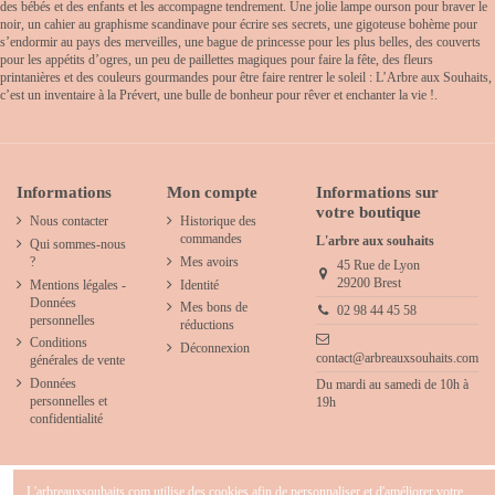
des bébés et des enfants et les accompagne tendrement. Une jolie lampe ourson pour braver le
noir, un cahier au graphisme scandinave pour écrire ses secrets, une gigoteuse bohème pour
s’endormir au pays des merveilles, une bague de princesse pour les plus belles, des couverts
pour les appétits d’ogres, un peu de paillettes magiques pour faire la fête, des fleurs
printanières et des couleurs gourmandes pour être faire rentrer le soleil : L’Arbre aux Souhaits,
c’est un inventaire à la Prévert, une bulle de bonheur pour rêver et enchanter la vie !.
Informations
Mon compte
Informations sur
votre boutique
Nous contacter
Historique des
commandes
L'arbre aux souhaits
Qui sommes-nous
?
Mes avoirs
45 Rue de Lyon
29200 Brest
Mentions légales -
Identité
Données
Mes bons de
02 98 44 45 58
personnelles
réductions
Conditions
Déconnexion
contact@arbreauxsouhaits.com
générales de vente
Données
Du mardi au samedi de 10h à
personnelles et
19h
confidentialité
L'arbreauxsouhaits.com utilise des cookies afin de personnaliser et d'améliorer votre