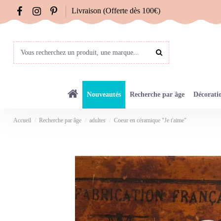
Livraison (Offerte dès 100€)
Nouveautés
Recherche par âge
Décorati
Accueil
Recherche par âge
adultes
Coeur en céramique "Je t'aime"