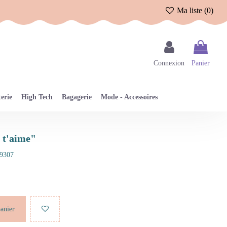
Ma liste (
0
)
Connexion
Panier
erie
High Tech
Bagagerie
Mode - Accessoires
e t'aime"
9307
panier