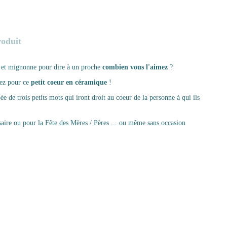
roduit
 et mignonne pour dire à un proche
combien vous l'aimez
?
uez pour ce
petit coeur
en
céramique
!
ée de trois petits mots qui iront droit au coeur de la personne à qui ils
saire ou pour la Fête des Mères / Pères ... ou même sans occasion