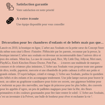
Satisfaction garantie
Votre satisfaction est notre priorité
A votre écoute
Une équipe disponible pour vous conseiller
Décoration pour les chambres d'enfants et de bébés mais pas que...
Lancée en 2010, la boutique en ligne, L’arbre aux Souhaits est la petite sœur du Concept Store
du même nom situé à Brest -Finistère. Plébiscitée par les parents, reconnue par la presse, la
boutique internet L’arbre aux souhaits est devenue un incontournable dans l’univers déco et
jeux des enfants. Mimi lou, La case de cousin paul, Rice, My Little Day, Jellycat, Meri meri,
Play&Go, Kitch Kitschen House Doctor, Petit Pan… : à travers une multitude de marques
connues et de créateurs plus intimistes, L’Arbre aux Souhaits vous propose toute une gamme
de déco, textile, papeterie, mercerie et une ribambelle de petits cadeaux à offrir aux petits et
grands enfants. D’esprit ludique, créatif et vintage, L’Arbre aux Souhaits, poétise le quotidien
des bébés et des enfants et les accompagne tendrement. Une jolie lampe ourson pour braver le
noir, un cahier au graphisme scandinave pour écrire ses secrets, une gigoteuse bohème pour
s’endormir au pays des merveilles, une bague de princesse pour les plus belles, des couverts
pour les appétits d’ogres, un peu de paillettes magiques pour faire la fête, des fleurs
printanières et des couleurs gourmandes pour être faire rentrer le soleil : L’Arbre aux Souhaits,
c’est un inventaire à la Prévert, une bulle de bonheur pour rêver et enchanter la vie !.