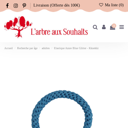
Ma liste (
0
)
Livraison (Offerte dès 100€)
0
Accueil
Recherche par âge
adultes
Elastique Azure Blue Glitter - Kknekki