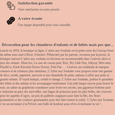
Satisfaction garantie
Votre satisfaction est notre priorité
A votre écoute
Une équipe disponible pour vous conseiller
Décoration pour les chambres d'enfants et de bébés mais pas que...
Lancée en 2010, la boutique en ligne, L’arbre aux Souhaits est la petite sœur du Concept Store
du même nom situé à Brest -Finistère. Plébiscitée par les parents, reconnue par la presse, la
boutique internet L’arbre aux souhaits est devenue un incontournable dans l’univers déco et
jeux des enfants. Mimi lou, La case de cousin paul, Rice, My Little Day, Jellycat, Meri meri,
Play&Go, Kitch Kitschen House Doctor, Petit Pan… : à travers une multitude de marques
connues et de créateurs plus intimistes, L’Arbre aux Souhaits vous propose toute une gamme
de déco, textile, papeterie, mercerie et une ribambelle de petits cadeaux à offrir aux petits et
grands enfants. D’esprit ludique, créatif et vintage, L’Arbre aux Souhaits, poétise le quotidien
des bébés et des enfants et les accompagne tendrement. Une jolie lampe ourson pour braver le
noir, un cahier au graphisme scandinave pour écrire ses secrets, une gigoteuse bohème pour
s’endormir au pays des merveilles, une bague de princesse pour les plus belles, des couverts
pour les appétits d’ogres, un peu de paillettes magiques pour faire la fête, des fleurs
printanières et des couleurs gourmandes pour être faire rentrer le soleil : L’Arbre aux Souhaits,
c’est un inventaire à la Prévert, une bulle de bonheur pour rêver et enchanter la vie !.