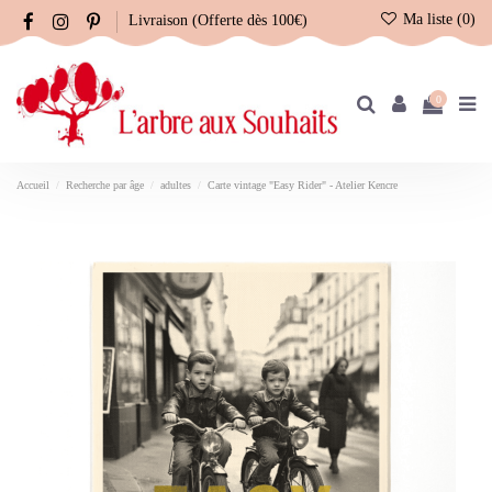
Ma liste (
0
)
Livraison (Offerte dès 100€)
0
Accueil
Recherche par âge
adultes
Carte vintage "Easy Rider" - Atelier Kencre