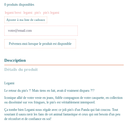
0 produits disponibles
legami brest
legami
pin's
pin's legami
Ajouter à ma liste de cadeaux
Description
Détails du produit
Legami
Le retour du pin's !! Mais tiens en fait, avait-il vraiment disparu ?!?
Iconique allié de votre veste en jeans, fidèle compagnon de votre casquette, en collection
ou disséminé sur vos fringues, le pin's est véritablement intemporel.
Ça tombe bien Legami nous régale avec ce joli pin's d'un Panda qui fait coucou. Tout
souriant il saura ravir les fans de cet animal fantastique et ceux qui ont besoin d'un peu
de réconfort et de confiance en soi!