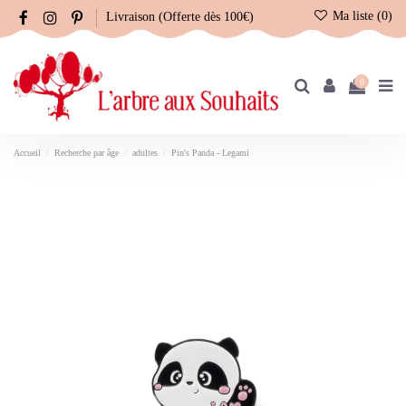
Ma liste (
0
)
Livraison (Offerte dès 100€)
0
Accueil
Recherche par âge
adultes
Pin's Panda - Legami