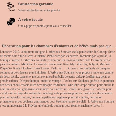
Satisfaction garantie
Votre satisfaction est notre priorité
A votre écoute
Une équipe disponible pour vous conseiller
Décoration pour les chambres d'enfants et de bébés mais pas que...
Lancée en 2010, la boutique en ligne, L’arbre aux Souhaits est la petite sœur du Concept Store
du même nom situé à Brest -Finistère. Plébiscitée par les parents, reconnue par la presse, la
boutique internet L’arbre aux souhaits est devenue un incontournable dans l’univers déco et
jeux des enfants. Mimi lou, La case de cousin paul, Rice, My Little Day, Jellycat, Meri meri,
Play&Go, Kitch Kitschen House Doctor, Petit Pan… : à travers une multitude de marques
connues et de créateurs plus intimistes, L’Arbre aux Souhaits vous propose toute une gamme
de déco, textile, papeterie, mercerie et une ribambelle de petits cadeaux à offrir aux petits et
grands enfants. D’esprit ludique, créatif et vintage, L’Arbre aux Souhaits, poétise le quotidien
des bébés et des enfants et les accompagne tendrement. Une jolie lampe ourson pour braver le
noir, un cahier au graphisme scandinave pour écrire ses secrets, une gigoteuse bohème pour
s’endormir au pays des merveilles, une bague de princesse pour les plus belles, des couverts
pour les appétits d’ogres, un peu de paillettes magiques pour faire la fête, des fleurs
printanières et des couleurs gourmandes pour être faire rentrer le soleil : L’Arbre aux Souhaits,
c’est un inventaire à la Prévert, une bulle de bonheur pour rêver et enchanter la vie !.