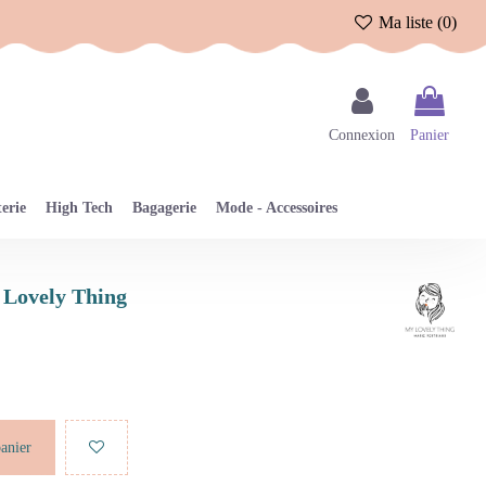
Ma liste (
0
)
Connexion
Panier
erie
High Tech
Bagagerie
Mode - Accessoires
y Lovely Thing
panier