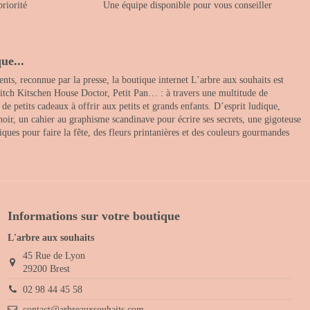
priorité
Une équipe disponible pour vous conseiller
ue...
nts, reconnue par la presse, la boutique internet L’arbre aux souhaits est
itch Kitschen House Doctor, Petit Pan… : à travers une multitude de
 petits cadeaux à offrir aux petits et grands enfants. D’esprit ludique,
noir, un cahier au graphisme scandinave pour écrire ses secrets, une gigoteuse
ques pour faire la fête, des fleurs printanières et des couleurs gourmandes
Informations sur votre boutique
L'arbre aux souhaits
45 Rue de Lyon
29200 Brest
02 98 44 45 58
contact@arbreauxsouhaits.com