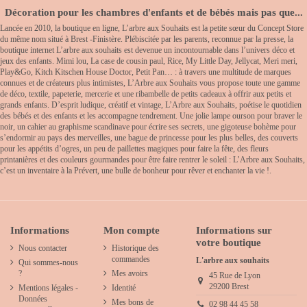
Décoration pour les chambres d'enfants et de bébés mais pas que...
Lancée en 2010, la boutique en ligne, L’arbre aux Souhaits est la petite sœur du Concept Store
du même nom situé à Brest -Finistère. Plébiscitée par les parents, reconnue par la presse, la
boutique internet L’arbre aux souhaits est devenue un incontournable dans l’univers déco et
jeux des enfants. Mimi lou, La case de cousin paul, Rice, My Little Day, Jellycat, Meri meri,
Play&Go, Kitch Kitschen House Doctor, Petit Pan… : à travers une multitude de marques
connues et de créateurs plus intimistes, L’Arbre aux Souhaits vous propose toute une gamme
de déco, textile, papeterie, mercerie et une ribambelle de petits cadeaux à offrir aux petits et
grands enfants. D’esprit ludique, créatif et vintage, L’Arbre aux Souhaits, poétise le quotidien
des bébés et des enfants et les accompagne tendrement. Une jolie lampe ourson pour braver le
noir, un cahier au graphisme scandinave pour écrire ses secrets, une gigoteuse bohème pour
s’endormir au pays des merveilles, une bague de princesse pour les plus belles, des couverts
pour les appétits d’ogres, un peu de paillettes magiques pour faire la fête, des fleurs
printanières et des couleurs gourmandes pour être faire rentrer le soleil : L’Arbre aux Souhaits,
c’est un inventaire à la Prévert, une bulle de bonheur pour rêver et enchanter la vie !.
Informations
Mon compte
Informations sur
votre boutique
Nous contacter
Historique des
commandes
L'arbre aux souhaits
Qui sommes-nous
?
Mes avoirs
45 Rue de Lyon
29200 Brest
Mentions légales -
Identité
Données
Mes bons de
02 98 44 45 58