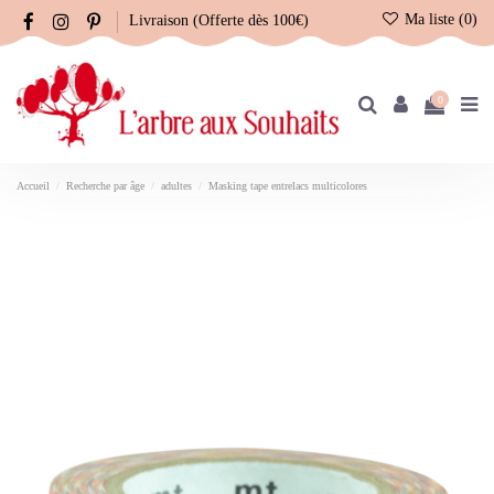
Ma liste (
0
)
Livraison (Offerte dès 100€)
0
Accueil
Recherche par âge
adultes
Masking tape entrelacs multicolores