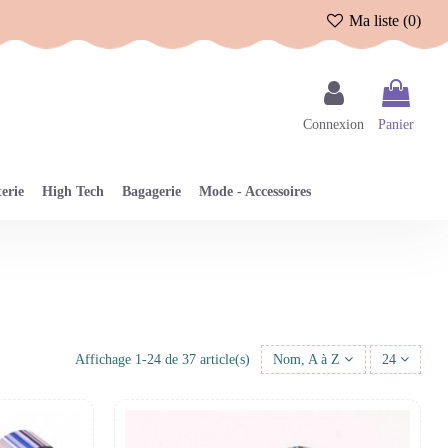
Ma liste (
0
)
Connexion
Panier
erie
High Tech
Bagagerie
Mode - Accessoires
Affichage 1-24 de 37 article(s)
Nom, A à Z
24