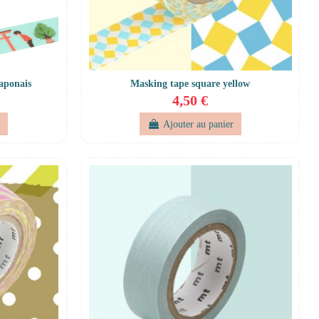
aponais
Masking tape square yellow
4,50 €
r
Ajouter au panier