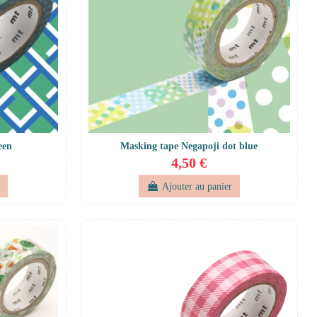
een
Masking tape Negapoji dot blue
4,50 €
r
Ajouter au panier