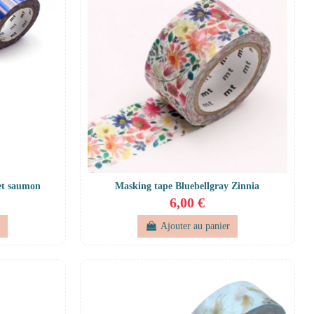
et saumon
Masking tape Bluebellgray Zinnia
6,00 €
r
Ajouter au panier