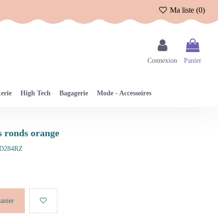
Ma liste (
0
)
Connexion
Panier
erie
High Tech
Bagagerie
Mode - Accessoires
és ronds orange
D284RZ
panier