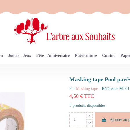
on
Jouets - Jeux
Fête - Anniversaire
Puériculture
Cuisine
Papet
Masking tape Pool pav
Par
Masking tape
Référence
MT01
4,50 € TTC
5 produits disponibles
Ajouter au 