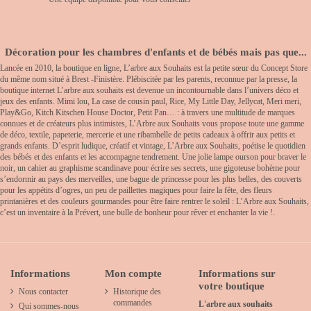
Décoration pour les chambres d'enfants et de bébés mais pas que...
Lancée en 2010, la boutique en ligne, L’arbre aux Souhaits est la petite sœur du Concept Store
du même nom situé à Brest -Finistère. Plébiscitée par les parents, reconnue par la presse, la
boutique internet L’arbre aux souhaits est devenue un incontournable dans l’univers déco et
jeux des enfants. Mimi lou, La case de cousin paul, Rice, My Little Day, Jellycat, Meri meri,
Play&Go, Kitch Kitschen House Doctor, Petit Pan… : à travers une multitude de marques
connues et de créateurs plus intimistes, L’Arbre aux Souhaits vous propose toute une gamme
de déco, textile, papeterie, mercerie et une ribambelle de petits cadeaux à offrir aux petits et
grands enfants. D’esprit ludique, créatif et vintage, L’Arbre aux Souhaits, poétise le quotidien
des bébés et des enfants et les accompagne tendrement. Une jolie lampe ourson pour braver le
noir, un cahier au graphisme scandinave pour écrire ses secrets, une gigoteuse bohème pour
s’endormir au pays des merveilles, une bague de princesse pour les plus belles, des couverts
pour les appétits d’ogres, un peu de paillettes magiques pour faire la fête, des fleurs
printanières et des couleurs gourmandes pour être faire rentrer le soleil : L’Arbre aux Souhaits,
c’est un inventaire à la Prévert, une bulle de bonheur pour rêver et enchanter la vie !.
Informations
Mon compte
Informations sur
votre boutique
Nous contacter
Historique des
commandes
L'arbre aux souhaits
Qui sommes-nous