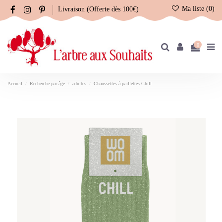
Ma liste (
0
)
Livraison (Offerte dès 100€)
0
Accueil
Recherche par âge
adultes
Chaussettes à paillettes Chill