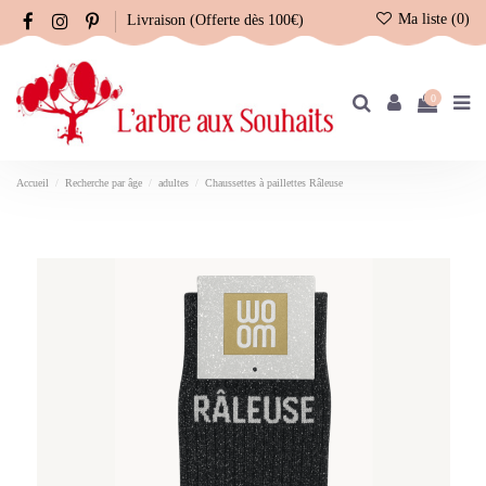
Ma liste (
0
)
Livraison (Offerte dès 100€)
0
Accueil
Recherche par âge
adultes
Chaussettes à paillettes Râleuse