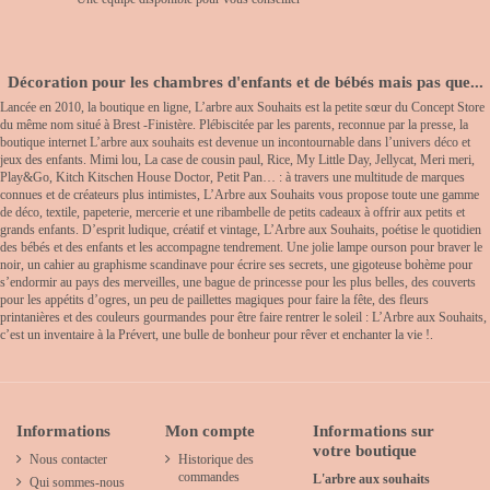
Décoration pour les chambres d'enfants et de bébés mais pas que...
Lancée en 2010, la boutique en ligne, L’arbre aux Souhaits est la petite sœur du Concept Store
du même nom situé à Brest -Finistère. Plébiscitée par les parents, reconnue par la presse, la
boutique internet L’arbre aux souhaits est devenue un incontournable dans l’univers déco et
jeux des enfants. Mimi lou, La case de cousin paul, Rice, My Little Day, Jellycat, Meri meri,
Play&Go, Kitch Kitschen House Doctor, Petit Pan… : à travers une multitude de marques
connues et de créateurs plus intimistes, L’Arbre aux Souhaits vous propose toute une gamme
de déco, textile, papeterie, mercerie et une ribambelle de petits cadeaux à offrir aux petits et
grands enfants. D’esprit ludique, créatif et vintage, L’Arbre aux Souhaits, poétise le quotidien
des bébés et des enfants et les accompagne tendrement. Une jolie lampe ourson pour braver le
noir, un cahier au graphisme scandinave pour écrire ses secrets, une gigoteuse bohème pour
s’endormir au pays des merveilles, une bague de princesse pour les plus belles, des couverts
pour les appétits d’ogres, un peu de paillettes magiques pour faire la fête, des fleurs
printanières et des couleurs gourmandes pour être faire rentrer le soleil : L’Arbre aux Souhaits,
c’est un inventaire à la Prévert, une bulle de bonheur pour rêver et enchanter la vie !.
Informations
Mon compte
Informations sur
votre boutique
Nous contacter
Historique des
commandes
L'arbre aux souhaits
Qui sommes-nous