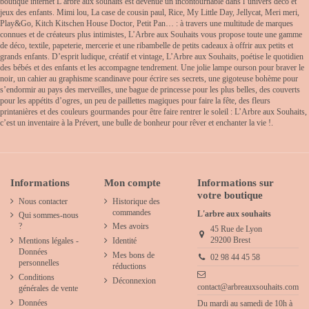
boutique internet L’arbre aux souhaits est devenue un incontournable dans l’univers déco et
jeux des enfants. Mimi lou, La case de cousin paul, Rice, My Little Day, Jellycat, Meri meri,
Play&Go, Kitch Kitschen House Doctor, Petit Pan… : à travers une multitude de marques
connues et de créateurs plus intimistes, L’Arbre aux Souhaits vous propose toute une gamme
de déco, textile, papeterie, mercerie et une ribambelle de petits cadeaux à offrir aux petits et
grands enfants. D’esprit ludique, créatif et vintage, L’Arbre aux Souhaits, poétise le quotidien
des bébés et des enfants et les accompagne tendrement. Une jolie lampe ourson pour braver le
noir, un cahier au graphisme scandinave pour écrire ses secrets, une gigoteuse bohème pour
s’endormir au pays des merveilles, une bague de princesse pour les plus belles, des couverts
pour les appétits d’ogres, un peu de paillettes magiques pour faire la fête, des fleurs
printanières et des couleurs gourmandes pour être faire rentrer le soleil : L’Arbre aux Souhaits,
c’est un inventaire à la Prévert, une bulle de bonheur pour rêver et enchanter la vie !.
Informations
Mon compte
Informations sur
votre boutique
Nous contacter
Historique des
commandes
L'arbre aux souhaits
Qui sommes-nous
?
Mes avoirs
45 Rue de Lyon
29200 Brest
Mentions légales -
Identité
Données
Mes bons de
02 98 44 45 58
personnelles
réductions
Conditions
Déconnexion
contact@arbreauxsouhaits.com
générales de vente
Données
Du mardi au samedi de 10h à