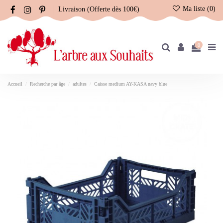
Ma liste (
0
)
Livraison (Offerte dès 100€)
0
Accueil
Recherche par âge
adultes
Caisse medium AY-KASA navy blue