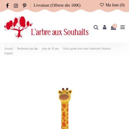
Ma liste (
0
)
Livraison (Offerte dès 100€)
0
Accueil
Recherche par âge
plus de 10 ans
Stylo girafe avec base Stand-ink Ovation -
Legami