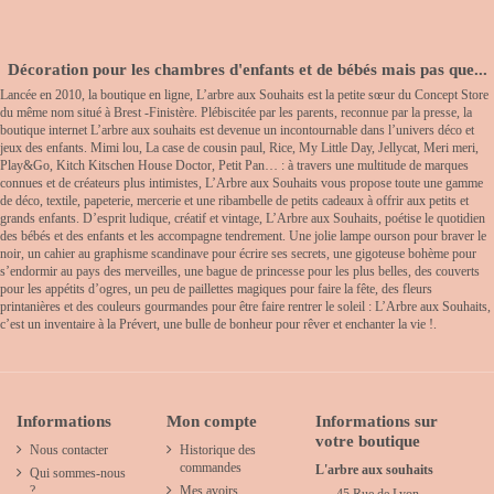
Décoration pour les chambres d'enfants et de bébés mais pas que...
Lancée en 2010, la boutique en ligne, L’arbre aux Souhaits est la petite sœur du Concept Store
du même nom situé à Brest -Finistère. Plébiscitée par les parents, reconnue par la presse, la
boutique internet L’arbre aux souhaits est devenue un incontournable dans l’univers déco et
jeux des enfants. Mimi lou, La case de cousin paul, Rice, My Little Day, Jellycat, Meri meri,
Play&Go, Kitch Kitschen House Doctor, Petit Pan… : à travers une multitude de marques
connues et de créateurs plus intimistes, L’Arbre aux Souhaits vous propose toute une gamme
de déco, textile, papeterie, mercerie et une ribambelle de petits cadeaux à offrir aux petits et
grands enfants. D’esprit ludique, créatif et vintage, L’Arbre aux Souhaits, poétise le quotidien
des bébés et des enfants et les accompagne tendrement. Une jolie lampe ourson pour braver le
noir, un cahier au graphisme scandinave pour écrire ses secrets, une gigoteuse bohème pour
s’endormir au pays des merveilles, une bague de princesse pour les plus belles, des couverts
pour les appétits d’ogres, un peu de paillettes magiques pour faire la fête, des fleurs
printanières et des couleurs gourmandes pour être faire rentrer le soleil : L’Arbre aux Souhaits,
c’est un inventaire à la Prévert, une bulle de bonheur pour rêver et enchanter la vie !.
Informations
Mon compte
Informations sur
votre boutique
Nous contacter
Historique des
commandes
L'arbre aux souhaits
Qui sommes-nous
?
Mes avoirs
45 Rue de Lyon