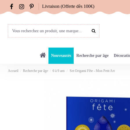
Livraison (Offerte dès 100€)
Nouveautés
Recherche par âge
Décorati
Accueil
Recherche par âge
6 à 9 ans
Set Origami Fête - Mon Petit Art