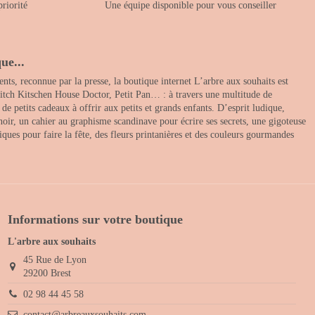
priorité
Une équipe disponible pour vous conseiller
ue...
nts, reconnue par la presse, la boutique internet L’arbre aux souhaits est
itch Kitschen House Doctor, Petit Pan… : à travers une multitude de
 petits cadeaux à offrir aux petits et grands enfants. D’esprit ludique,
noir, un cahier au graphisme scandinave pour écrire ses secrets, une gigoteuse
ques pour faire la fête, des fleurs printanières et des couleurs gourmandes
Informations sur votre boutique
L'arbre aux souhaits
45 Rue de Lyon
29200 Brest
02 98 44 45 58
contact@arbreauxsouhaits.com