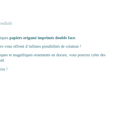
roduit
iques
papiers origami imprimés double face.
rs vous offrent d’infinies possibilités de
création !
iques et magnifiques ornements en dorure, vous pourrez créer des
oël.
ive !