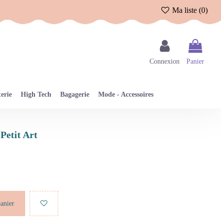
Ma liste (
0
)
Connexion
Panier
erie
High Tech
Bagagerie
Mode - Accessoires
Petit Art
panier