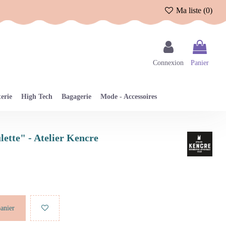
Ma liste (
0
)
Connexion
Panier
erie
High Tech
Bagagerie
Mode - Accessoires
lette" - Atelier Kencre
panier