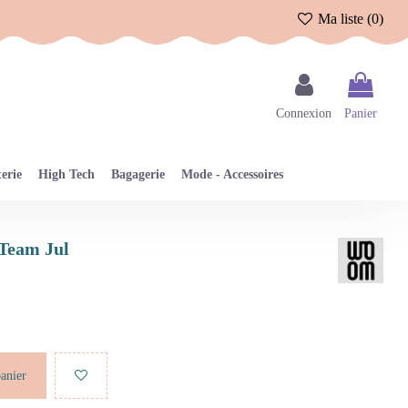
Ma liste (
0
)
Connexion
Panier
erie
High Tech
Bagagerie
Mode - Accessoires
s Team Jul
panier