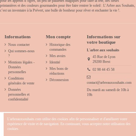
pour les appétits d’ogres, un peu de paillettes magiques pour faire la fête, des fleurs
printanières et des couleurs gourmandes pour être faire rentrer le soleil : L’Arbre aux Souhaits,
c’est un inventaire à la Prévert, une bulle de bonheur pour rêver et enchanter la vie !.
Informations
Mon compte
Informations sur
votre boutique
Nous contacter
Historique des
commandes
L'arbre aux souhaits
Qui sommes-nous
?
Mes avoirs
45 Rue de Lyon
29200 Brest
Mentions légales -
Identité
Données
Mes bons de
02 98 44 45 58
personnelles
réductions
Conditions
Déconnexion
contact@arbreauxsouhaits.com
générales de vente
Données
Du mardi au samedi de 10h à
personnelles et
19h
confidentialité
L'arbreauxsouhaits.com utilise des cookies afin de personnaliser et d'améliorer votre
expérience de visite et de navigation. En continuant, vous acceptez notre utilisation des
cookies.
2025 - L'arbre aux souhaits - Concept store créatif & décoration pour chambre d' enfants