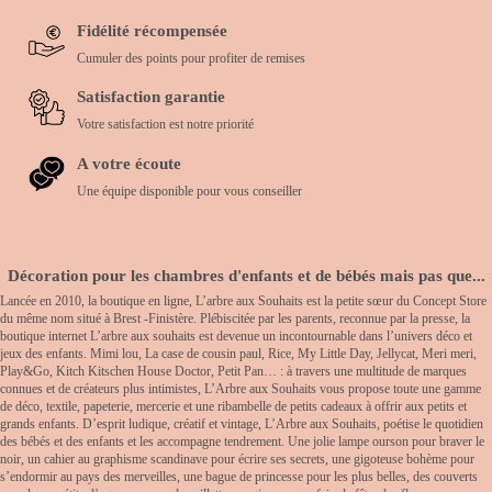
Fidélité récompensée
Cumuler des points pour profiter de remises
Satisfaction garantie
Votre satisfaction est notre priorité
A votre écoute
Une équipe disponible pour vous conseiller
Décoration pour les chambres d'enfants et de bébés mais pas que...
Lancée en 2010, la boutique en ligne, L’arbre aux Souhaits est la petite sœur du Concept Store
du même nom situé à Brest -Finistère. Plébiscitée par les parents, reconnue par la presse, la
boutique internet L’arbre aux souhaits est devenue un incontournable dans l’univers déco et
jeux des enfants. Mimi lou, La case de cousin paul, Rice, My Little Day, Jellycat, Meri meri,
Play&Go, Kitch Kitschen House Doctor, Petit Pan… : à travers une multitude de marques
connues et de créateurs plus intimistes, L’Arbre aux Souhaits vous propose toute une gamme
de déco, textile, papeterie, mercerie et une ribambelle de petits cadeaux à offrir aux petits et
grands enfants. D’esprit ludique, créatif et vintage, L’Arbre aux Souhaits, poétise le quotidien
des bébés et des enfants et les accompagne tendrement. Une jolie lampe ourson pour braver le
noir, un cahier au graphisme scandinave pour écrire ses secrets, une gigoteuse bohème pour
s’endormir au pays des merveilles, une bague de princesse pour les plus belles, des couverts