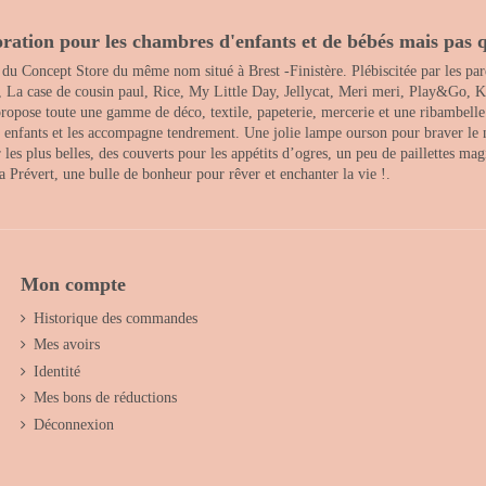
ration pour les chambres d'enfants et de bébés mais pas q
 du Concept Store du même nom situé à Brest -Finistère. Plébiscitée par les pare
, La case de cousin paul, Rice, My Little Day, Jellycat, Meri meri, Play&Go, K
opose toute une gamme de déco, textile, papeterie, mercerie et une ribambelle de
es enfants et les accompagne tendrement. Une jolie lampe ourson pour braver le 
s plus belles, des couverts pour les appétits d’ogres, un peu de paillettes magi
 la Prévert, une bulle de bonheur pour rêver et enchanter la vie !.
Mon compte
Historique des commandes
Mes avoirs
Identité
Mes bons de réductions
Déconnexion