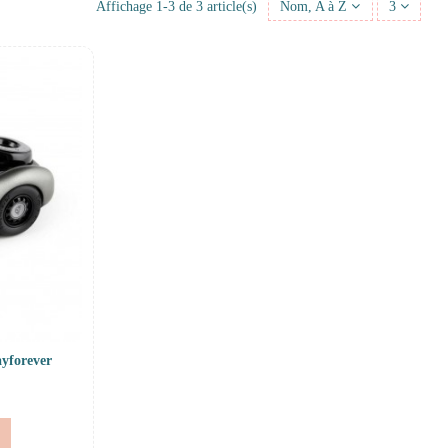
Affichage 1-3 de 3 article(s)
Nom, A à Z
3
ayforever
r