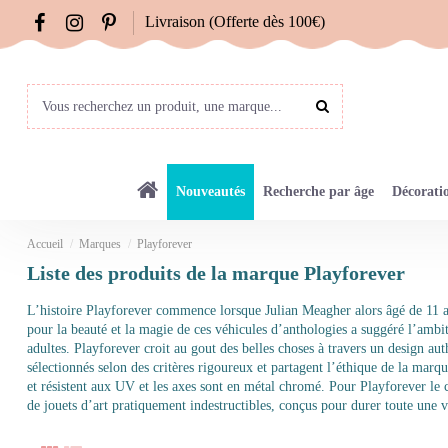
Livraison (Offerte dès 100€)
Nouveautés
Recherche par âge
Décorati
Accueil
Marques
Playforever
Liste des produits de la marque Playforever
L’histoire Playforever commence lorsque Julian Meagher alors âgé de 11 ans
pour la beauté et la magie de ces véhicules d’anthologies a suggéré l’ambit
adultes. Playforever croit au gout des belles choses à travers un design au
sélectionnés selon des critères rigoureux et partagent l’éthique de la marq
et résistent aux UV et les axes sont en métal chromé. Pour Playforever le co
de jouets d’art pratiquement indestructibles, conçus pour durer toute une v