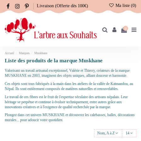
Ma liste (
0
)
Livraison (Offerte dès 100€)
0
Accueil
Marques
Muskhane
Liste des produits de la marque Muskhane
Valorisant un travail artisanal exceptionnel, Valérie et Thierry, créateurs de la marque
MUSKHANE en 2003, imaginent des objets uniques, alliant douceur et harmonie.
Ces objets sont tous fabriqués à la main dans les ateliers de la vallée de Katmandou, au
Népal. Ils sont entièrement composés de matières naturelles et renouvelables.
Le travail de ces fibres est le fruit de l'expertise séculaire des artisans népalais. Leur
héritage se perpétue et continue à évoluer techniquement, entre autres grâce aux
innovations créatives et à l'exigence de qualité recherchée par la marque.
Plongez dans cet univers MUSKHANE et découvrez les calebasses, balles, décorations
murales... pour adoucir votre quotidien.
Nom, A à Z
14