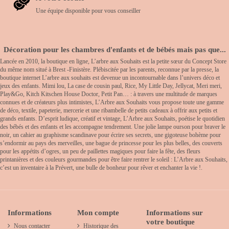
Une équipe disponible pour vous conseiller
Décoration pour les chambres d'enfants et de bébés mais pas que...
Lancée en 2010, la boutique en ligne, L’arbre aux Souhaits est la petite sœur du Concept Store
du même nom situé à Brest -Finistère. Plébiscitée par les parents, reconnue par la presse, la
boutique internet L’arbre aux souhaits est devenue un incontournable dans l’univers déco et
jeux des enfants. Mimi lou, La case de cousin paul, Rice, My Little Day, Jellycat, Meri meri,
Play&Go, Kitch Kitschen House Doctor, Petit Pan… : à travers une multitude de marques
connues et de créateurs plus intimistes, L’Arbre aux Souhaits vous propose toute une gamme
de déco, textile, papeterie, mercerie et une ribambelle de petits cadeaux à offrir aux petits et
grands enfants. D’esprit ludique, créatif et vintage, L’Arbre aux Souhaits, poétise le quotidien
des bébés et des enfants et les accompagne tendrement. Une jolie lampe ourson pour braver le
noir, un cahier au graphisme scandinave pour écrire ses secrets, une gigoteuse bohème pour
s’endormir au pays des merveilles, une bague de princesse pour les plus belles, des couverts
pour les appétits d’ogres, un peu de paillettes magiques pour faire la fête, des fleurs
printanières et des couleurs gourmandes pour être faire rentrer le soleil : L’Arbre aux Souhaits,
c’est un inventaire à la Prévert, une bulle de bonheur pour rêver et enchanter la vie !.
Informations
Mon compte
Informations sur
votre boutique
Nous contacter
Historique des