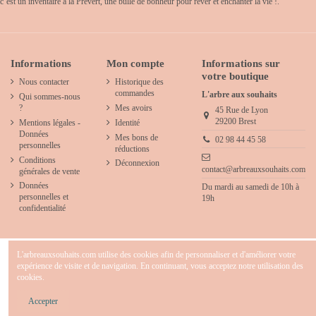
c’est un inventaire à la Prévert, une bulle de bonheur pour rêver et enchanter la vie !.
Informations
Mon compte
Informations sur
votre boutique
Nous contacter
Historique des
commandes
L'arbre aux souhaits
Qui sommes-nous
?
Mes avoirs
45 Rue de Lyon
29200 Brest
Mentions légales -
Identité
Données
Mes bons de
02 98 44 45 58
personnelles
réductions
Conditions
Déconnexion
contact@arbreauxsouhaits.com
générales de vente
Données
Du mardi au samedi de 10h à
personnelles et
19h
confidentialité
L'arbreauxsouhaits.com utilise des cookies afin de personnaliser et d'améliorer votre
expérience de visite et de navigation. En continuant, vous acceptez notre utilisation des
cookies.
2025 - L'arbre aux souhaits - Concept store créatif & décoration pour chambre d' enfants
- Tous droits réservés.
Accepter