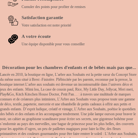
Cumuler des points pour profiter de remises
Satisfaction garantie
Votre satisfaction est notre priorité
A votre écoute
Une équipe disponible pour vous conseiller
Décoration pour les chambres d'enfants et de bébés mais pas que...
Lancée en 2010, la boutique en ligne, L’arbre aux Souhaits est la petite sœur du Concept Store
du même nom situé à Brest -Finistère. Plébiscitée par les parents, reconnue par la presse, la
boutique internet L’arbre aux souhaits est devenue un incontournable dans l’univers déco et
jeux des enfants. Mimi lou, La case de cousin paul, Rice, My Little Day, Jellycat, Meri meri,
Play&Go, Kitch Kitschen House Doctor, Petit Pan… : à travers une multitude de marques
connues et de créateurs plus intimistes, L’Arbre aux Souhaits vous propose toute une gamme
de déco, textile, papeterie, mercerie et une ribambelle de petits cadeaux à offrir aux petits et
grands enfants. D’esprit ludique, créatif et vintage, L’Arbre aux Souhaits, poétise le quotidien
des bébés et des enfants et les accompagne tendrement. Une jolie lampe ourson pour braver le
noir, un cahier au graphisme scandinave pour écrire ses secrets, une gigoteuse bohème pour
s’endormir au pays des merveilles, une bague de princesse pour les plus belles, des couverts
pour les appétits d’ogres, un peu de paillettes magiques pour faire la fête, des fleurs
printanières et des couleurs gourmandes pour être faire rentrer le soleil : L’Arbre aux Souhaits,