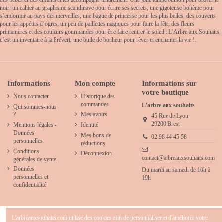
des bébés et des enfants et les accompagne tendrement. Une jolie lampe ourson pour braver le
noir, un cahier au graphisme scandinave pour écrire ses secrets, une gigoteuse bohème pour
s’endormir au pays des merveilles, une bague de princesse pour les plus belles, des couverts
pour les appétits d’ogres, un peu de paillettes magiques pour faire la fête, des fleurs
printanières et des couleurs gourmandes pour être faire rentrer le soleil : L’Arbre aux Souhaits,
c’est un inventaire à la Prévert, une bulle de bonheur pour rêver et enchanter la vie !.
Informations
Mon compte
Informations sur
votre boutique
Nous contacter
Historique des
commandes
L'arbre aux souhaits
Qui sommes-nous
?
Mes avoirs
45 Rue de Lyon
29200 Brest
Mentions légales -
Identité
Données
Mes bons de
02 98 44 45 58
personnelles
réductions
Conditions
Déconnexion
contact@arbreauxsouhaits.com
générales de vente
Données
Du mardi au samedi de 10h à
personnelles et
19h
confidentialité
L'arbreauxsouhaits.com utilise des cookies afin de personnaliser et d'améliorer votre