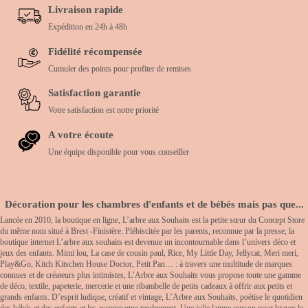
Livraison rapide
Expédition en 24h à 48h
Fidélité récompensée
Cumuler des points pour profiter de remises
Satisfaction garantie
Votre satisfaction est notre priorité
A votre écoute
Une équipe disponible pour vous conseiller
Décoration pour les chambres d'enfants et de bébés mais pas que...
Lancée en 2010, la boutique en ligne, L’arbre aux Souhaits est la petite sœur du Concept Store
du même nom situé à Brest -Finistère. Plébiscitée par les parents, reconnue par la presse, la
boutique internet L’arbre aux souhaits est devenue un incontournable dans l’univers déco et
jeux des enfants. Mimi lou, La case de cousin paul, Rice, My Little Day, Jellycat, Meri meri,
Play&Go, Kitch Kitschen House Doctor, Petit Pan… : à travers une multitude de marques
connues et de créateurs plus intimistes, L’Arbre aux Souhaits vous propose toute une gamme
de déco, textile, papeterie, mercerie et une ribambelle de petits cadeaux à offrir aux petits et
grands enfants. D’esprit ludique, créatif et vintage, L’Arbre aux Souhaits, poétise le quotidien