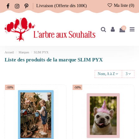
Ma liste (
0
)
Livraison (Offerte dès 100€)
0
Accueil
Marques
SLIM PYX
Liste des produits de la marque SLIM PYX
Nom, A à Z
3
-50%
-50%