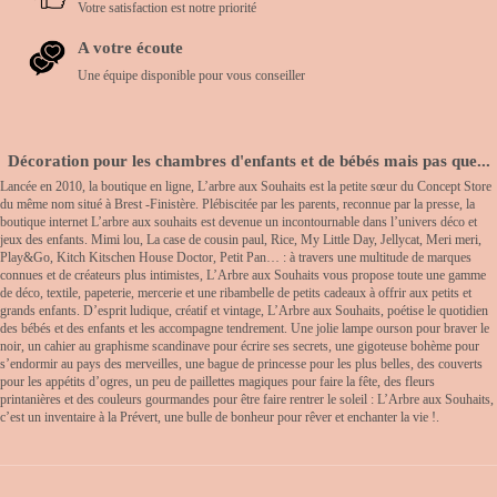
Votre satisfaction est notre priorité
A votre écoute
Une équipe disponible pour vous conseiller
Décoration pour les chambres d'enfants et de bébés mais pas que...
Lancée en 2010, la boutique en ligne, L’arbre aux Souhaits est la petite sœur du Concept Store
du même nom situé à Brest -Finistère. Plébiscitée par les parents, reconnue par la presse, la
boutique internet L’arbre aux souhaits est devenue un incontournable dans l’univers déco et
jeux des enfants. Mimi lou, La case de cousin paul, Rice, My Little Day, Jellycat, Meri meri,
Play&Go, Kitch Kitschen House Doctor, Petit Pan… : à travers une multitude de marques
connues et de créateurs plus intimistes, L’Arbre aux Souhaits vous propose toute une gamme
de déco, textile, papeterie, mercerie et une ribambelle de petits cadeaux à offrir aux petits et
grands enfants. D’esprit ludique, créatif et vintage, L’Arbre aux Souhaits, poétise le quotidien
des bébés et des enfants et les accompagne tendrement. Une jolie lampe ourson pour braver le
noir, un cahier au graphisme scandinave pour écrire ses secrets, une gigoteuse bohème pour
s’endormir au pays des merveilles, une bague de princesse pour les plus belles, des couverts
pour les appétits d’ogres, un peu de paillettes magiques pour faire la fête, des fleurs
printanières et des couleurs gourmandes pour être faire rentrer le soleil : L’Arbre aux Souhaits,
c’est un inventaire à la Prévert, une bulle de bonheur pour rêver et enchanter la vie !.