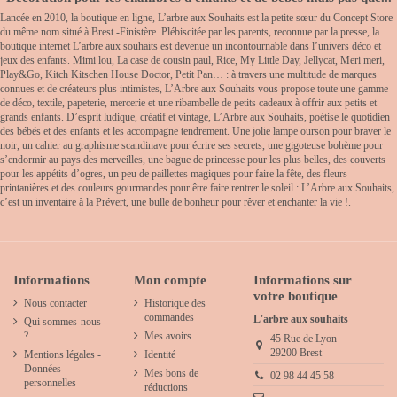
Lancée en 2010, la boutique en ligne, L’arbre aux Souhaits est la petite sœur du Concept Store
du même nom situé à Brest -Finistère. Plébiscitée par les parents, reconnue par la presse, la
boutique internet L’arbre aux souhaits est devenue un incontournable dans l’univers déco et
jeux des enfants. Mimi lou, La case de cousin paul, Rice, My Little Day, Jellycat, Meri meri,
Play&Go, Kitch Kitschen House Doctor, Petit Pan… : à travers une multitude de marques
connues et de créateurs plus intimistes, L’Arbre aux Souhaits vous propose toute une gamme
de déco, textile, papeterie, mercerie et une ribambelle de petits cadeaux à offrir aux petits et
grands enfants. D’esprit ludique, créatif et vintage, L’Arbre aux Souhaits, poétise le quotidien
des bébés et des enfants et les accompagne tendrement. Une jolie lampe ourson pour braver le
noir, un cahier au graphisme scandinave pour écrire ses secrets, une gigoteuse bohème pour
s’endormir au pays des merveilles, une bague de princesse pour les plus belles, des couverts
pour les appétits d’ogres, un peu de paillettes magiques pour faire la fête, des fleurs
printanières et des couleurs gourmandes pour être faire rentrer le soleil : L’Arbre aux Souhaits,
c’est un inventaire à la Prévert, une bulle de bonheur pour rêver et enchanter la vie !.
Informations
Mon compte
Informations sur
votre boutique
Nous contacter
Historique des
commandes
L'arbre aux souhaits
Qui sommes-nous
?
Mes avoirs
45 Rue de Lyon
29200 Brest
Mentions légales -
Identité
Données
Mes bons de
02 98 44 45 58
personnelles
réductions