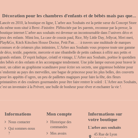
Décoration pour les chambres d'enfants et de bébés mais pas que...
Lancée en 2010, la boutique en ligne, L’arbre aux Souhaits est la petite sœur du Concept Store
du même nom situé à Brest -Finistère. Plébiscitée par les parents, reconnue par la presse, la
boutique internet L’arbre aux souhaits est devenue un incontournable dans l’univers déco et
jeux des enfants. Mimi lou, La case de cousin paul, Rice, My Little Day, Jellycat, Meri meri,
Play&Go, Kitch Kitschen House Doctor, Petit Pan… : à travers une multitude de marques
connues et de créateurs plus intimistes, L’Arbre aux Souhaits vous propose toute une gamme
de déco, textile, papeterie, mercerie et une ribambelle de petits cadeaux à offrir aux petits et
grands enfants. D’esprit ludique, créatif et vintage, L’Arbre aux Souhaits, poétise le quotidien
des bébés et des enfants et les accompagne tendrement. Une jolie lampe ourson pour braver le
noir, un cahier au graphisme scandinave pour écrire ses secrets, une gigoteuse bohème pour
s’endormir au pays des merveilles, une bague de princesse pour les plus belles, des couverts
pour les appétits d’ogres, un peu de paillettes magiques pour faire la fête, des fleurs
printanières et des couleurs gourmandes pour être faire rentrer le soleil : L’Arbre aux Souhaits,
c’est un inventaire à la Prévert, une bulle de bonheur pour rêver et enchanter la vie !.
Informations
Mon compte
Informations sur
votre boutique
Nous contacter
Historique des
commandes
L'arbre aux souhaits
Qui sommes-nous
?
Mes avoirs
45 Rue de Lyon