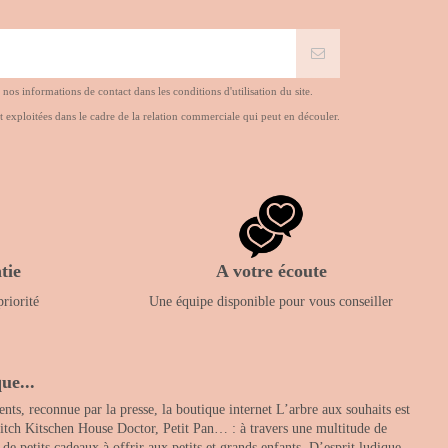
s informations de contact dans les conditions d'utilisation du site.
t exploitées dans le cadre de la relation commerciale qui peut en découler.
tie
A votre écoute
priorité
Une équipe disponible pour vous conseiller
ue...
nts, reconnue par la presse, la boutique internet L’arbre aux souhaits est
itch Kitschen House Doctor, Petit Pan… : à travers une multitude de
 petits cadeaux à offrir aux petits et grands enfants. D’esprit ludique,