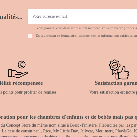
alités...
Vous pouvez vous désinscrire à tout moment. Vous trouverez pour cela no
En soumettant ce formulaire, j'accepte que les informations saisies soien
délité récompensée
Satisfaction garan
 points pour profiter de remises
Votre satisfaction est notre 
ration pour les chambres d'enfants et de bébés mais pas q
 du Concept Store du même nom situé à Brest -Finistère. Plébiscitée par les pare
, La case de cousin paul, Rice, My Little Day, Jellycat, Meri meri, Play&Go, K
opose toute une gamme de déco, textile, papeterie, mercerie et une ribambelle de