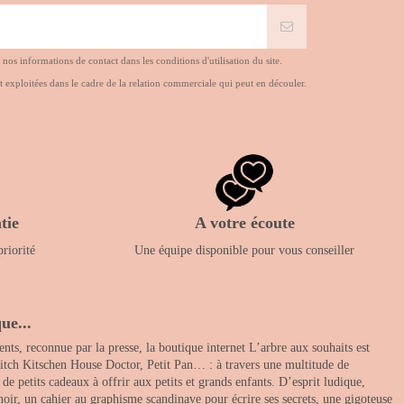
s informations de contact dans les conditions d'utilisation du site.
t exploitées dans le cadre de la relation commerciale qui peut en découler.
tie
A votre écoute
priorité
Une équipe disponible pour vous conseiller
ue...
nts, reconnue par la presse, la boutique internet L’arbre aux souhaits est
itch Kitschen House Doctor, Petit Pan… : à travers une multitude de
 petits cadeaux à offrir aux petits et grands enfants. D’esprit ludique,
noir, un cahier au graphisme scandinave pour écrire ses secrets, une gigoteuse