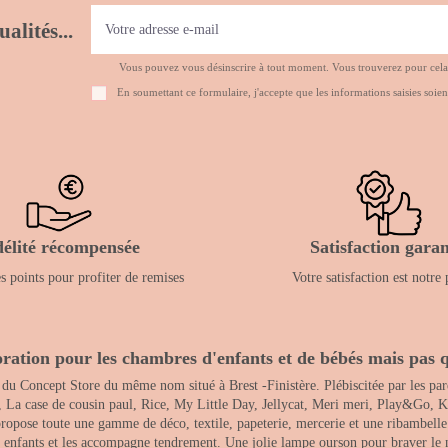
alités...
Vous pouvez vous désinscrire à tout moment. Vous trouverez pour cela no
En soumettant ce formulaire, j'accepte que les informations saisies soien
délité récompensée
Satisfaction garan
 points pour profiter de remises
Votre satisfaction est notre 
ration pour les chambres d'enfants et de bébés mais pas q
 du Concept Store du même nom situé à Brest -Finistère. Plébiscitée par les pare
, La case de cousin paul, Rice, My Little Day, Jellycat, Meri meri, Play&Go, K
opose toute une gamme de déco, textile, papeterie, mercerie et une ribambelle de
es enfants et les accompagne tendrement. Une jolie lampe ourson pour braver le 