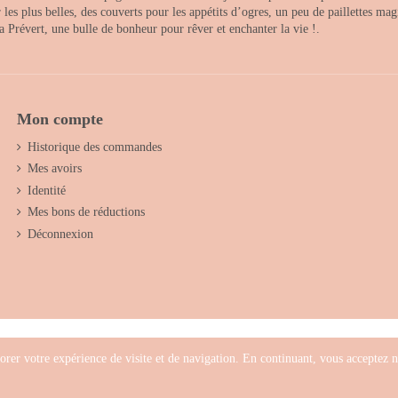
s plus belles, des couverts pour les appétits d’ogres, un peu de paillettes magi
 la Prévert, une bulle de bonheur pour rêver et enchanter la vie !.
Mon compte
Historique des commandes
Mes avoirs
Identité
Mes bons de réductions
Déconnexion
orer votre expérience de visite et de navigation. En continuant, vous acceptez no
ux souhaits - Concept store créatif & décoration pour chambre d' enfants - Tous