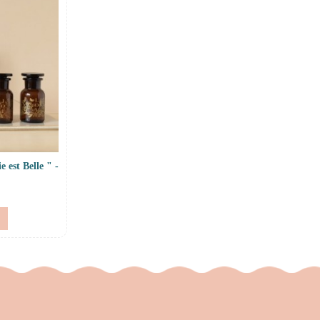
 est Belle " -
r