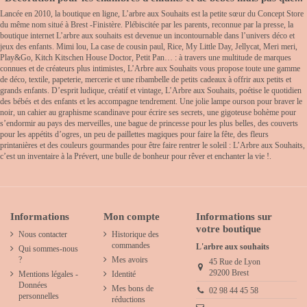
Lancée en 2010, la boutique en ligne, L’arbre aux Souhaits est la petite sœur du Concept Store
du même nom situé à Brest -Finistère. Plébiscitée par les parents, reconnue par la presse, la
boutique internet L’arbre aux souhaits est devenue un incontournable dans l’univers déco et
jeux des enfants. Mimi lou, La case de cousin paul, Rice, My Little Day, Jellycat, Meri meri,
Play&Go, Kitch Kitschen House Doctor, Petit Pan… : à travers une multitude de marques
connues et de créateurs plus intimistes, L’Arbre aux Souhaits vous propose toute une gamme
de déco, textile, papeterie, mercerie et une ribambelle de petits cadeaux à offrir aux petits et
grands enfants. D’esprit ludique, créatif et vintage, L’Arbre aux Souhaits, poétise le quotidien
des bébés et des enfants et les accompagne tendrement. Une jolie lampe ourson pour braver le
noir, un cahier au graphisme scandinave pour écrire ses secrets, une gigoteuse bohème pour
s’endormir au pays des merveilles, une bague de princesse pour les plus belles, des couverts
pour les appétits d’ogres, un peu de paillettes magiques pour faire la fête, des fleurs
printanières et des couleurs gourmandes pour être faire rentrer le soleil : L’Arbre aux Souhaits,
c’est un inventaire à la Prévert, une bulle de bonheur pour rêver et enchanter la vie !.
Informations
Mon compte
Informations sur
votre boutique
Nous contacter
Historique des
commandes
L'arbre aux souhaits
Qui sommes-nous
?
Mes avoirs
45 Rue de Lyon
29200 Brest
Mentions légales -
Identité
Données
Mes bons de
02 98 44 45 58
personnelles
réductions