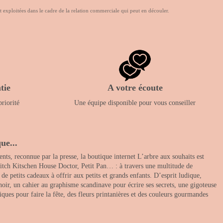
t exploitées dans le cadre de la relation commerciale qui peut en découler.
tie
A votre écoute
priorité
Une équipe disponible pour vous conseiller
ue...
nts, reconnue par la presse, la boutique internet L’arbre aux souhaits est
itch Kitschen House Doctor, Petit Pan… : à travers une multitude de
 petits cadeaux à offrir aux petits et grands enfants. D’esprit ludique,
noir, un cahier au graphisme scandinave pour écrire ses secrets, une gigoteuse
ques pour faire la fête, des fleurs printanières et des couleurs gourmandes