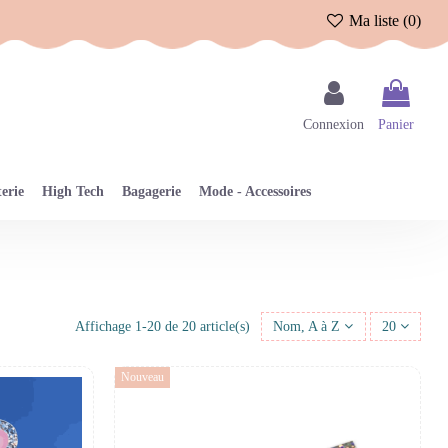
Ma liste (
0
)
Connexion
Panier
erie
High Tech
Bagagerie
Mode - Accessoires
Affichage 1-20 de 20 article(s)
Nom, A à Z
20
Nouveau