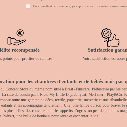
En soumettant ce formulaire, j'accepte que les informations saisies soien
délité récompensée
Satisfaction garan
 points pour profiter de remises
Votre satisfaction est notre 
ration pour les chambres d'enfants et de bébés mais pas q
 du Concept Store du même nom situé à Brest -Finistère. Plébiscitée par les pare
, La case de cousin paul, Rice, My Little Day, Jellycat, Meri meri, Play&Go, K
opose toute une gamme de déco, textile, papeterie, mercerie et une ribambelle de
es enfants et les accompagne tendrement. Une jolie lampe ourson pour braver le 
s plus belles, des couverts pour les appétits d’ogres, un peu de paillettes magi
 la Prévert, une bulle de bonheur pour rêver et enchanter la vie !.