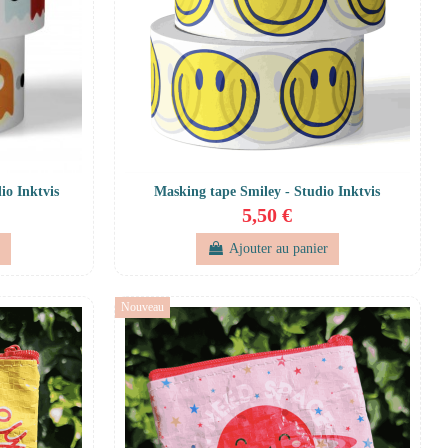
io Inktvis
Masking tape Smiley - Studio Inktvis
5,50 €
r
Ajouter au panier
Nouveau