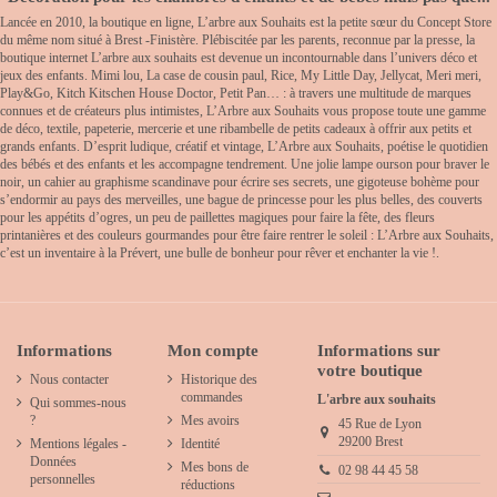
Lancée en 2010, la boutique en ligne, L’arbre aux Souhaits est la petite sœur du Concept Store
du même nom situé à Brest -Finistère. Plébiscitée par les parents, reconnue par la presse, la
boutique internet L’arbre aux souhaits est devenue un incontournable dans l’univers déco et
jeux des enfants. Mimi lou, La case de cousin paul, Rice, My Little Day, Jellycat, Meri meri,
Play&Go, Kitch Kitschen House Doctor, Petit Pan… : à travers une multitude de marques
connues et de créateurs plus intimistes, L’Arbre aux Souhaits vous propose toute une gamme
de déco, textile, papeterie, mercerie et une ribambelle de petits cadeaux à offrir aux petits et
grands enfants. D’esprit ludique, créatif et vintage, L’Arbre aux Souhaits, poétise le quotidien
des bébés et des enfants et les accompagne tendrement. Une jolie lampe ourson pour braver le
noir, un cahier au graphisme scandinave pour écrire ses secrets, une gigoteuse bohème pour
s’endormir au pays des merveilles, une bague de princesse pour les plus belles, des couverts
pour les appétits d’ogres, un peu de paillettes magiques pour faire la fête, des fleurs
printanières et des couleurs gourmandes pour être faire rentrer le soleil : L’Arbre aux Souhaits,
c’est un inventaire à la Prévert, une bulle de bonheur pour rêver et enchanter la vie !.
Informations
Mon compte
Informations sur
votre boutique
Nous contacter
Historique des
commandes
L'arbre aux souhaits
Qui sommes-nous
?
Mes avoirs
45 Rue de Lyon
29200 Brest
Mentions légales -
Identité
Données
Mes bons de
02 98 44 45 58
personnelles
réductions