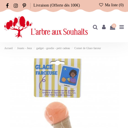
Ma liste (
0
)
Livraison (Offerte dès 100€)
0
Accueil
Jouets - Jeux
gadget - goodie - petit cadeau
Cornet de Glace farceur