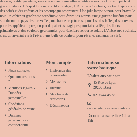
de déco, textile, papeterie, mercerie et une ribambelle de petits cadeaux à offrir aux petits et
grands enfants. D’esprit ludique, créatif et vintage, L’Arbre aux Souhaits, poétise le quotidien
des bébés et des enfants et les accompagne tendrement. Une jolie lampe ourson pour braver le
noir, un cahier au graphisme scandinave pour écrire ses secrets, une gigoteuse bohème pour
s’endormir au pays des merveilles, une bague de princesse pour les plus belles, des couverts
pour les appétits d’ogres, un peu de paillettes magiques pour faire la fête, des fleurs
printanières et des couleurs gourmandes pour être faire rentrer le soleil : L’Arbre aux Souhaits,
c’est un inventaire à la Prévert, une bulle de bonheur pour rêver et enchanter la vie !.
Informations
Mon compte
Informations sur
votre boutique
Nous contacter
Historique des
commandes
L'arbre aux souhaits
Qui sommes-nous
?
Mes avoirs
45 Rue de Lyon
29200 Brest
Mentions légales -
Identité
Données
Mes bons de
02 98 44 45 58
personnelles
réductions
Conditions
Déconnexion
contact@arbreauxsouhaits.com
générales de vente
Données
Du mardi au samedi de 10h à
personnelles et
19h
confidentialité