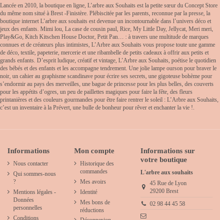
Lancée en 2010, la boutique en ligne, L’arbre aux Souhaits est la petite sœur du Concept Store
du même nom situé à Brest -Finistère. Plébiscitée par les parents, reconnue par la presse, la
boutique internet L’arbre aux souhaits est devenue un incontournable dans l’univers déco et
jeux des enfants. Mimi lou, La case de cousin paul, Rice, My Little Day, Jellycat, Meri meri,
Play&Go, Kitch Kitschen House Doctor, Petit Pan… : à travers une multitude de marques
connues et de créateurs plus intimistes, L’Arbre aux Souhaits vous propose toute une gamme
de déco, textile, papeterie, mercerie et une ribambelle de petits cadeaux à offrir aux petits et
grands enfants. D’esprit ludique, créatif et vintage, L’Arbre aux Souhaits, poétise le quotidien
des bébés et des enfants et les accompagne tendrement. Une jolie lampe ourson pour braver le
noir, un cahier au graphisme scandinave pour écrire ses secrets, une gigoteuse bohème pour
s’endormir au pays des merveilles, une bague de princesse pour les plus belles, des couverts
pour les appétits d’ogres, un peu de paillettes magiques pour faire la fête, des fleurs
printanières et des couleurs gourmandes pour être faire rentrer le soleil : L’Arbre aux Souhaits,
c’est un inventaire à la Prévert, une bulle de bonheur pour rêver et enchanter la vie !.
Informations
Mon compte
Informations sur
votre boutique
Nous contacter
Historique des
commandes
L'arbre aux souhaits
Qui sommes-nous
?
Mes avoirs
45 Rue de Lyon
29200 Brest
Mentions légales -
Identité
Données
Mes bons de
02 98 44 45 58
personnelles
réductions
Conditions