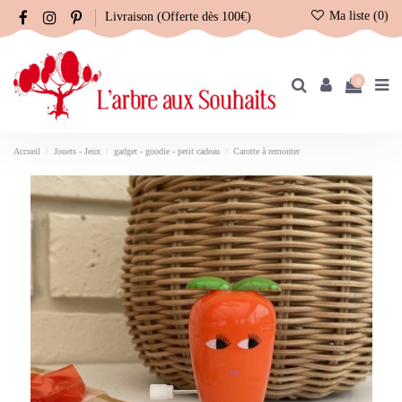
Ma liste (
0
)
Livraison (Offerte dès 100€)
0
Accueil
Jouets - Jeux
gadget - goodie - petit cadeau
Carotte à remonter