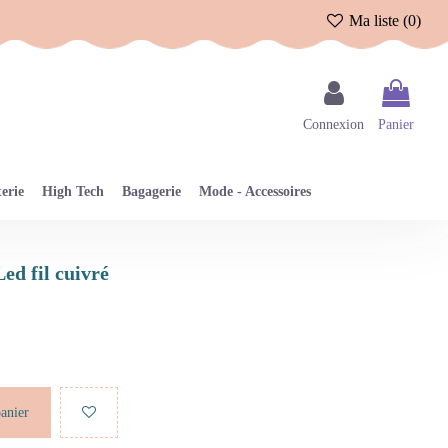
Ma liste (
0
)
Connexion
Panier
erie
High Tech
Bagagerie
Mode - Accessoires
ed fil cuivré
panier