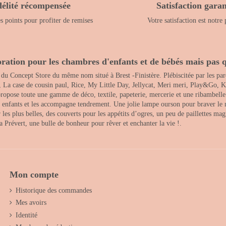
délité récompensée
Satisfaction garan
 points pour profiter de remises
Votre satisfaction est notre 
ration pour les chambres d'enfants et de bébés mais pas q
 du Concept Store du même nom situé à Brest -Finistère. Plébiscitée par les pare
, La case de cousin paul, Rice, My Little Day, Jellycat, Meri meri, Play&Go, K
opose toute une gamme de déco, textile, papeterie, mercerie et une ribambelle de
es enfants et les accompagne tendrement. Une jolie lampe ourson pour braver le 
s plus belles, des couverts pour les appétits d’ogres, un peu de paillettes magi
 la Prévert, une bulle de bonheur pour rêver et enchanter la vie !.
Mon compte
Historique des commandes
Mes avoirs
Identité